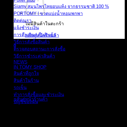
Poller stub
Siamy สมุนไพรไทยอบแห้ง จากธรรมชาติ 100 %
PORTOMY | ขวดแบ่งน้ำหอมพกพา
ติดต่อเรา
ไม่มีสินค้าในตะกร้า
แจ้งชำระเงิน
การคืนเงิน | คืนสินค้า
กลับสู่หน้าร้านค้า
วิธีการสั่งซื้อสินค้า
0
ตรวจสอบสถานะการสั่งซื้อ
ตะกร้าสินค้า
วิธีการชำระค่าสินค้า
NEWS
IN TOMY SHOP
สินค้าที่ถูกใจ
สินค้าในร้าน
รถเข็น
ไม่มีสินค้าในตะกร้า
ทำการสั่งซื้อและชำระเงิน
กลับสู่หน้าร้านค้า
บัญชีของฉัน
เรื่อง