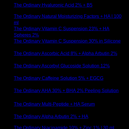
The Ordinary Hyaluronic Acid 2% + B5
- 10 พฤษภาคม
2020
The Ordinary Natural Moisturizing Factors + HA | 100
ml
- 2 พฤษภาคม 2020
The Ordinary Vitamin C Suspension 23% + HA
Spheres 2%
- 29 เมษายน 2020
The Ordinary Vitamin C Suspension 30% in Silicone
-
28 เมษายน 2020
The Ordinary Ascorbic Acid 8% + Alpha Arbutin 2%
- 14
เมษายน 2020
The Ordinary Ascorbyl Glucoside Solution 12%
- 10
เมษายน 2020
The Ordinary Caffeine Solution 5% + EGCG
- 1
เมษายน 2020
The Ordinary AHA 30% + BHA 2% Peeling Solution
- 1
เมษายน 2020
The Ordinary Multi-Peptide + HA Serum
- 14 กุมภาพันธ์
2020
The Ordinary Alpha Arbutin 2% + HA
- 13 กุมภาพันธ์
2020
The Ordinary Niacinamide 10% + Zinc 1% | 30 ml
- 13