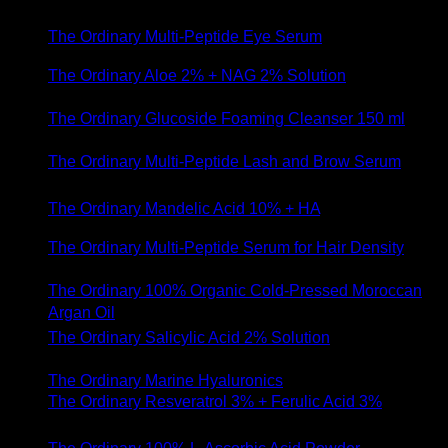
กันยายน 2023
The Ordinary Multi-Peptide Eye Serum
- 26 กรกฎาคม
2023
The Ordinary Aloe 2% + NAG 2% Solution
- 1
พฤษภาคม 2023
The Ordinary Glucoside Foaming Cleanser 150 ml
- 20
เมษายน 2023
The Ordinary Multi-Peptide Lash and Brow Serum
- 14
พฤศจิกายน 2022
The Ordinary Mandelic Acid 10% + HA
- 16 มิถุนายน
2022
The Ordinary Multi-Peptide Serum for Hair Density
- 7
พฤษภาคม 2022
The Ordinary 100% Organic Cold-Pressed Moroccan
Argan Oil
- 22 ธันวาคม 2021
The Ordinary Salicylic Acid 2% Solution
- 26 สิงหาคม
2021
The Ordinary Marine Hyaluronics
- 6 เมษายน 2021
The Ordinary Resveratrol 3% + Ferulic Acid 3%
- 9
มีนาคม 2021