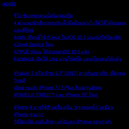
apple
รีวิว ซิมเทพ เล่นเน็ตไม่ลดสปีด
- 17 พฤษภาคม 2017
4 คำแนะนำเลือกซองกันน้ำมือถืออย่างไรให้ใช้ได้ของทน
และดีที่สุด
- 11 เมษายน 2017
Apple เตือนผู้ใช้ iCloud ใน iOS 10.3 แนะนำให้ปิด-เปิด
iCloud Service ใหม่
- 5 เมษายน 2017
APPLE ปล่อย ให้อัปเดต iOS 10.3 แล้ว
- 28 มีนาคม 2017
Facebook เปิดให้ Live ผ่านโน้ตบุ๊ค และเว็บแคมได้แล้ว
-
27 มีนาคม 2017
iPad Air 2 หรือ iPad 9.7″ (2017) ต่างกันอย่างไร เลือกรุ่น
ไหนดี
- 24 มีนาคม 2017
เปิดขายแล้ว iPhone 7 / 7 Plus สีแดงรุ่นพิเศษ
(PRODUCT)RED™ และ iPhone SE ใหม่
- 21 มีนาคม
2017
iPhone 8 อาจใช้ตัวเครื่องเป็น “ทรงหยดน้ำ” เหมือน
iPhone รุ่นแรก
- 21 มีนาคม 2017
วิธีปิด-เปิด ระดับสีเทา แก้ปัญหา iPhone จอขาวดำ
- 21
มีนาคม 2017