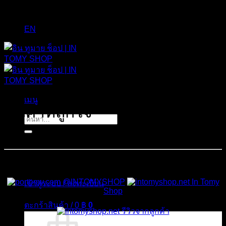
EN
เมนู
สินค้าที่ถูกใจ
ค้นหา:
[yith_wcwl_wishlist]
สั่งซื้อสินค้าและสอบถามเพิ่มเติมได้ที่
@INTOMYSHOP
In Tomy
เข้าสู่ระบบ / ลงทะเบียน
Shop
ตะกร้าสินค้า /
0
฿
0
รีวิวจากลูกค้า