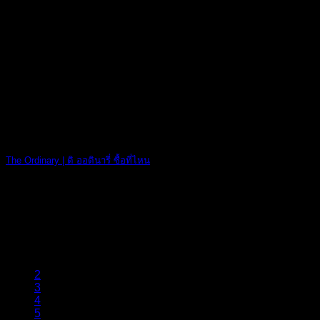
The Ordinary AH [...]
23
พ.ค.
The Ordinary | ดิ ออดินารี่ ซื้อที่ไหน
แบนด์ The Ordin [...]
17
พ.ค.
1
2
3
4
5