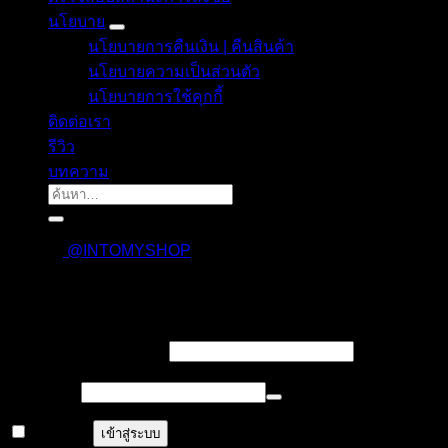
นโยบาย
นโยบายการคืนเงิน | คืนสินค้า
นโยบายความเป็นส่วนตัว
นโยบายการใช้คุกกี้
ติดต่อเรา
รีวิว
บทความ
ค้นหา:
@INTOMYSHOP
เข้าสู่ระบบ
บังคับ
ชื่อผู้ใช้งาน หรืออีเมล
*
กรอก
บังคับ
รหัสผ่าน
*
กรอก
จำฉันไว้
เข้าสู่ระบบ