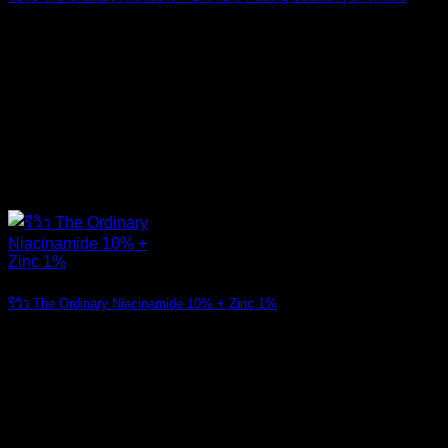
วิธีใช้ The Ord [...]
21
ต.ค.
รีวิว The Ordinary Niacinamide 10% + Zinc 1%
สวัสดีเพื่อนๆ ท [...]
04
ก.พ.