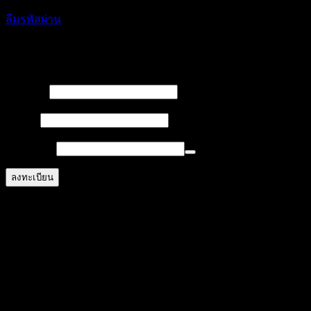
ลืมรหัสผ่าน
ลงทะเบียน
บังคับ
ชื่อผู้ใช้
*
กรอก
บังคับ
อีเมล
*
กรอก
บังคับ
รหัสผ่าน
*
กรอก
ลงทะเบียน