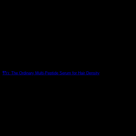
รีวิว: The Ordinary Multi-Peptide Serum for Hair Density
รีวิว: The Ordi [...]
02
ส.ค.