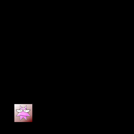
สูตรของเราได้รับการปรับปรุงเป็นอยู่ตลอดเวลา ซึ่งเป็นส่วนหนึ่ง
ของความมุ่งมั่นของเราต่อนวัตกรรม ดังนั้นรายชื่อส่วนประกอบ
ที่แสดงที่นี่ อาจแตกต่างจากกล่องของผลิตภัณฑ์ ขึ้นอยู่กับเวลา
และภูมิภาคของการซื้อ
ข้อมูลเพิ่มเติม
ขนาด
3 × 3 × 15 เซนติเมตร
บทวิจารณ์ (9)
The Ordinary Niacinamide 10% + Zinc 1% | 30 ml
จาก 9 รีวิว
ให้คะแนน
5
ตั้งแต่ 1-5 คะแนน