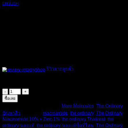
ENGLISH
ขนาด
: 30 ml.
วิธีใช้
: ใช้ เช้า – เย็น
เหมาะกับ
: ทุกสภาพผิว
คุณสมบัติ
: ช่วยลดการเกิดสิว ปรับสีผิวให้สว่างขึ้น ลดรอย
แดงรอยดำจากสิว กระชับรูขุมขนให้ดูเล็กลง ลดเลือนริ้ว
รอย ปรับผิวเรียบเนียน อีกทั้งยังควบคุมความมันบนใบหน้า
สินค้าของแท้
: ผลิตที่แคนาดา นำเข้าจากประเทศอังกฤษ
รีวิวจากลูกค้า
มีสินค้า
จำนวน
The
ซื้อเลย
Ordinary
รหัสสินค้า:
TD-010
หมวดหมู่:
More Molecules
,
The Ordinary
,
Niacinamide
ปัญหาสิว
ป้ายกำกับ:
niacinamide
,
the ordinary
,
The Ordinary
10%
+
Niacinamide 10% + Zinc 1%
,
the ordinary Thailand
,
the
Zinc
ordinary ของแท้
,
the ordinary ของแท้ซื้อที่ไหน
,
The Ordinary