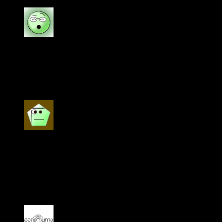
ให้คะแนน
5
ตั้งแต่ 1-5 คะแนน
suchada
–
15 กรกฎาคม 2020
เป็นเซรั่มที่ดีมาก ชอบมาก รักแบนด์ The Ordinary
ให้คะแนน
5
ตั้งแต่ 1-5 คะแนน
SUPAPON
–
14 กรกฎาคม 2020
ดีงามมากค่ะเป็นของแท้ ใช้แล้วไม่แพ้ ผิวดีขึ้นและละเอียด
ขึ้น รักเลยจ้า