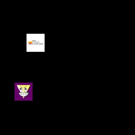
วรรณละออ ตังสุข
–
11 พฤศจิกายน 2021
ส่งเร็ว และสินค้าไม่บุบไม่เบี้ยวและกลิ่นไม่แรงอย่างที่เคย
ซื้อร้านอื่น น่าจะคุณภาพดี ถือเป็นตัวเลือกที่ดี
IN TOMY SHOP
–
11 พฤศจิกายน 2021
ขอบคุณที่เลือกซื้อสินค้า จากร้านของเราครับ
ให้คะแนน
5
ตั้งแต่ 1-5 คะแนน
narinthon21213@gmail.com
–
27 มิถุนายน 2021
ส่งเร็วมากกกถัดจากวันที่โอนเงินคือได้ของเลยเดี๋ยวจะ