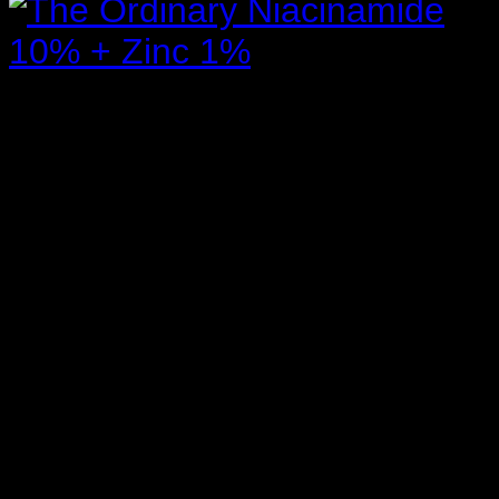
The Ordinary
Niacinamide
10% + Zinc 1% | 30 ml
ขนาด
: 30 ml.
วิธีใช้
: ใช้ เช้า – เย็น
เหมาะกับ
: ทุกสภาพผิว
คุณสมบัติ
: ช่วยลดการเกิดสิว ปรับสีผิวให้สว่างขึ้น ลดรอย
แดงรอยดำจากสิว กระชับรูขุมขนให้ดูเล็กลง ลดเลือนริ้ว
รอย ปรับผิวเรียบเนียน อีกทั้งยังควบคุมความมันบนใบหน้า
สินค้าของแท้
: ผลิตที่แคนาดา นำเข้าจากประเทศอังกฤษ
สูตรวิตามินและแร่ธาตุสูง