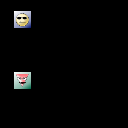
อุดหนุนรอบ2 แน่นอนค่ะ ^^
ให้คะแนน
4
ตั้งแต่ 1-5 คะแนน
Tae
–
3 กุมภาพันธ์ 2021
ส่งไวดีครับ ถ้าใครรีบไม่อยากรอร้านทางการ restock
ร้านนี้เป็นตัวโลกที่โอเคครับ
ให้คะแนน
5
ตั้งแต่ 1-5 คะแนน
pretty
–
23 กรกฎาคม 2020
ชอบมาก เป็นลูกรักเลย ใช้แล้วหน้าเนียน ขาว สว่างขึ้น
เป็นสินค้าของแท้ค่ะ คอนเฟิร์ม