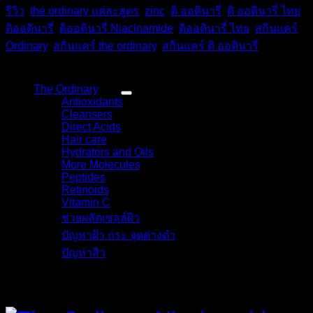
1%
รีวิว
,
the ordinary แต่ละสูตร
,
zinc
,
ดิ ออดินารี่
,
ดิ ออดินารี่ ไทย
,
|
30
ดิออดินารี่
,
ดิออดินารี่ Niacinamide
,
ดิออดินารี่ ไทย
,
สกินแคร์
ml
Ordinary
,
สกินแคร์ the ordinary
,
สกินแคร์ ดิ ออดินารี่
ชิ้น
หมวดหมู่สินค้า
The Ordinary
(48)
Antioxidants
(4)
Cleansers
(3)
Direct Acids
(9)
Hair care
(3)
Hydrators and Oils
(9)
More Molecules
(8)
Peptides
(6)
Retinoids
(8)
Vitamin C
(6)
ช่วยผลัดเซลล์ผิว
(6)
ปัญหาฝ้า กระ จุดด่างดำ
(11)
ปัญหาสิว
(13)
รายละเอียด