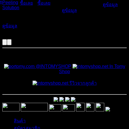
n
Peeling
ซื้อเลย
ซื้อเลย
450
฿
ดูข้อมูล
Solution
ดูข้อมูล
650
฿
ดูข้อมูล
สั่งซื้อสินค้าและสอบถามเพิ่มเติมได้ที่
@INTOMYSHOP
In Tomy
Shop
รีวิวจากลูกค้า
สินค้า
สมัครสมาชิก