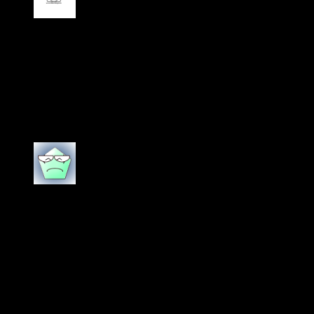
ให้คะแนน
5
ตั้งแต่ 1-5 คะแนน
SUWANNA
–
9 กรกฎาคม 2020
เป็นแบนด์สินค้าที่ดีมากๆ ปลื้มปริม ใช้ดี หน้าสว่างขึ้น รอย
ดำและรอยแดงจากสิวลดลง ช่วยลดความมันด้วย สินค้า
ร้านนี้ของแท้ค่ะ คอนเฟิร์ม
ให้คะแนน
5
ตั้งแต่ 1-5 คะแนน
PAWEENA
–
9 กรกฎาคม 2020
ร้านส่งให้เร็วมากกก สินค้าดีเห็นผลตั้งแต่ขวดแรกที่ใช้
หน้าขาวใสขึ้น ริ้วรอยจางลง อันนี้ซื้อเป็นขวดที่ 2 ละ
สินค้าที่ได้รับอยู่ในคุณภาพดีตรงตามกับที่ได้สั่งซื้อไป
สินค้าบรรจุมาในกล่องที่แข็งแรงมีการห่อมาได้ดี