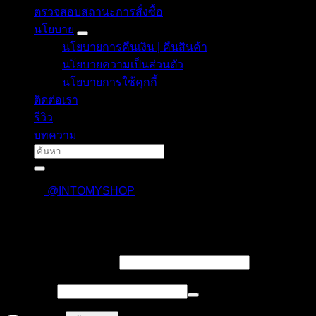
ตรวจสอบสถานะการสั่งซื้อ
นโยบาย
นโยบายการคืนเงิน | คืนสินค้า
นโยบายความเป็นส่วนตัว
นโยบายการใช้คุกกี้
ติดต่อเรา
รีวิว
บทความ
ค้นหา:
@INTOMYSHOP
เข้าสู่ระบบ
บังคับ
ชื่อผู้ใช้งาน หรืออีเมล
*
กรอก
บังคับ
รหัสผ่าน
*
กรอก