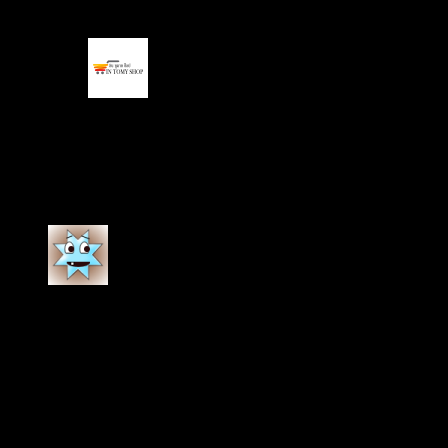
อุดหนุนต่อ
IN TOMY SHOP
–
27 มิถุนายน 2021
ขอบคุณที่ซื้อสินค้า The Ordinary จากร้านของเรา
ครับ
ให้คะแนน
5
ตั้งแต่ 1-5 คะแนน
ลดาวัลย์ พึ่งพล
–
24 กุมภาพันธ์ 2021
ทางร้านบริการดีมากค่ะ ส่งของภายในวันที่โอน วันรุ่งขึ้น
ได้รับของเลย ทดลองใช้มา1คืน นื่นขึ้นมาหน้าดูเรียบเนียน
สิวยุบลงจริงๆค่ะ คงต้องทดลองใช้ไปสักระยะ ถ้าดีจริงมา