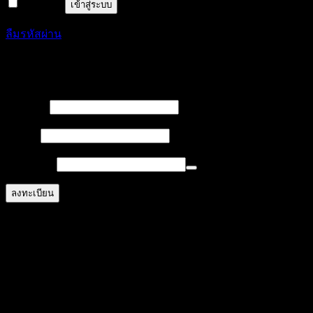
จำฉันไว้
เข้าสู่ระบบ
ลืมรหัสผ่าน
ลงทะเบียน
บังคับ
ชื่อผู้ใช้
*
กรอก
บังคับ
อีเมล
*
กรอก
บังคับ
รหัสผ่าน
*
กรอก
ลงทะเบียน