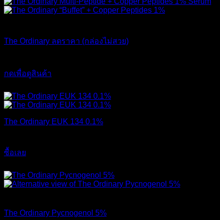
สินค้าหมดแล้ว
The Ordinary ลดราคา (กล่องไม่สวย)
Original
Current
1,790
฿
1,490
฿
price
price
กดเพื่อดูสินค้า
was:
is:
This
ส่งฟรี
1,790 ฿.
1,490 ฿.
product
has
multiple
variants.
The Ordinary EUK 134 0.1%
The
options
690
฿
may
ซื้อเลย
be
chosen
ส่งฟรี
on
the
product
สินค้าหมดแล้ว
page
The Ordinary Pycnogenol 5%