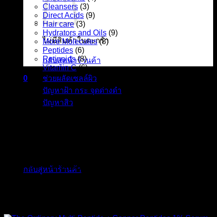
Cleansers
(3)
Direct Acids
(9)
Hair care
(3)
Hydrators and Oils
(9)
ไม่มีสินค้าในตะกร้า
More Molecules
(8)
Peptides
(6)
Retinoids
(8)
กลับสู่หน้าร้านค้า
Vitamin C
(6)
ช่วยผลัดเซลล์ผิว
(6)
0
ตะกร้าสินค้า
ปัญหาฝ้า กระ จุดด่างดำ
(11)
ปัญหาสิว
(13)
Antioxidants | The Ordinary ดิออดินารี่
The Ordinary | ดิออดินารี่ ของแท้ สกินแคร์จากประเทศ
ไม่มีสินค้าในตะกร้า
แคนาดา ราคาหลักร้อย แต่คุณภาพดีเท่าครีมเคาท์เตอร์แบรนด์
มีสินค้าหลากหลายให้เลือกใช้ตามลักษณะผิวหน้าของแต่ละ
กลับสู่หน้าร้านค้า
บุคคล
-17%
ส่งฟรี