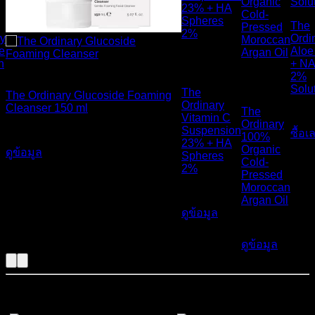
The
ry
Ordi
สินค้าหมด
e
Aloe
n
+ N
แล้ว
สินค้า
สินค้าหมดแล้ว
2%
หมดแล้ว
Solu
The
The Ordinary Glucoside Foaming
Ordinary
Cleanser 150 ml
The
750
Vitamin C
Ordinary
Suspension
ซื้อเ
790
฿
100%
23% + HA
Organic
ดูข้อมูล
Spheres
Cold-
2%
Pressed
Moroccan
520
฿
Argan Oil
ดูข้อมูล
450
฿
ดูข้อมูล
สั่งซื้อสินค้าและสอบถามเพิ่มเติมได้ที่