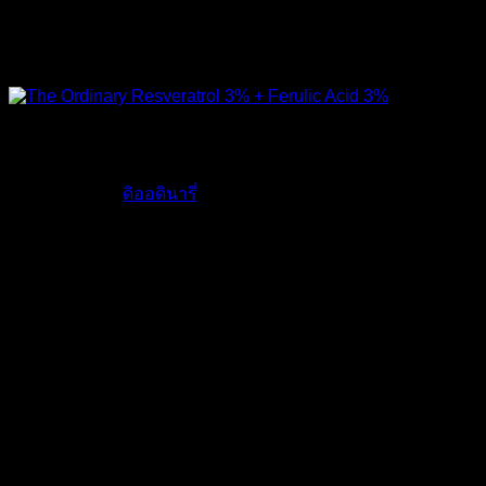
สินค้าของแท้ :
ผลิตที่แคนาดา นำเข้าจากประเทศอังกฤษ
ไม่มีส่วนผสมของน้ำ และมีสารต้านอนุมูลอิสระประสิทธิภาพสูง
ดิ ออดินารี่ Resveratrol 3% + Ferulic Acid 3%
The Ordinary |
ดิออดินารี่
ของแท้ สกินแคร์จากประเทศ
แคนาดา ราคาหลักร้อย แต่คุณภาพดีเท่าครีมเคาท์เตอร์แบรนด์
The Ordinary Resveratrol 3% + Ferulic Acid 3% เซรั่มสูตรนี้มี
ส่วนผสมหลักๆ 2 ตัว ด้วยกัน ได้แก่ Resveratrol และ Ferulic
Acid
Resveratrol
คือ สารโพลีฟีนอล ซึ่งเป็นสารต้านอนุมูลอิสระที่มี
ประสิทธิภาพสูง พบมากในผิวองุ่น ซึ่งมีคุณสมบัติ ปรับสีผิวให้
สว่าง กระจ่างใส ลดปัญหาฝ้า ผิวเสียจากแดด ต่อต้านริ้วรอย
ช่วยป้องกันผิวจากรัวสี UVB
Ferulic Acid
คือ สารต้านอนุมูลอิสระที่มีประสิทธิภาพสูงอีก