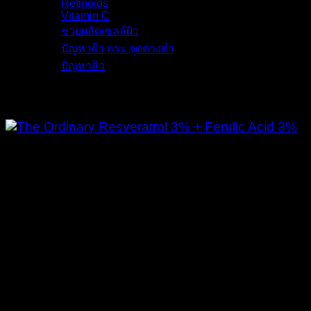
Retinoids
(8)
Vitamin C
(6)
ช่วยผลัดเซลล์ผิว
(6)
ปัญหาฝ้า กระ จุดด่างดำ
(11)
ปัญหาสิว
(13)
รายละเอียด
ดิ ออดินารี่ Resveratrol 3% + Ferulic Acid 3%
ขนาด :
30 ml.
วิธีใช้ :
เช้า – เย็น สามารถใช้เดี่ยวๆ หรือจะผสมกับ
Vitamin C เพื่อประสิทธิภาพที่ดียิ่งขึ้น
เหมาะกับ :
ทุกสภาพผิว ยกเว้นผิวแพ้ง่าย
คุณสมบัติ :
ปรับสีผิวให้สว่าง กระจ่างใส ลดปัญหาฝ้า ผิว
เสียจากแดด ต่อต้านริ้วรอย ช่วยป้องกันผิวจากรังสี UVB
และยังมีสารต้านอนุมูลอิสระอีกด้วย