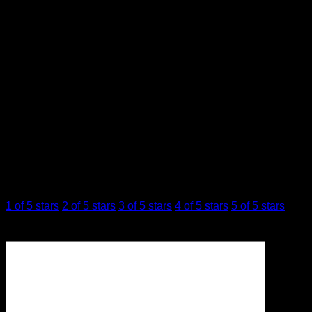
ขนาด
3 × 3 × 15 เซนติเมตร
บทวิจารณ์ (0)
รีวิว
ยังไม่มีบทวิจารณ์
มาเป็นคนแรกที่วิจารณ์ “The Ordinary Resveratrol
3% + Ferulic Acid 3%”
การให้คะแนนของคุณ
*
1 of 5 stars
2 of 5 stars
3 of 5 stars
4 of 5 stars
5 of 5 stars
บทวิจารณ์ของคุณ
*