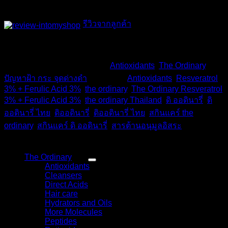
สินค้าของแท้ :
ผลิตที่แคนาดา นำเข้าจากประเทศอังกฤษ
รีวิวจากลูกค้า
สินค้าหมดแล้ว
รหัสสินค้า:
TD-330
หมวดหมู่:
Antioxidants
,
The Ordinary
,
ปัญหาฝ้า กระ จุดด่างดำ
ป้ายกำกับ:
Antioxidants
,
Resveratrol
3% + Ferulic Acid 3%
,
the ordinary
,
The Ordinary Resveratrol
3% + Ferulic Acid 3%
,
the ordinary Thailand
,
ดิ ออดินารี่
,
ดิ
ออดินารี่ ไทย
,
ดิออดินารี่
,
ดิออดินารี่ ไทย
,
สกินแคร์ the
ordinary
,
สกินแคร์ ดิ ออดินารี่
,
สารต้านอนุมูลอิสระ
หมวดหมู่สินค้า
The Ordinary
(48)
Antioxidants
(4)
Cleansers
(3)
Direct Acids
(9)
Hair care
(3)
Hydrators and Oils
(9)
More Molecules
(8)
Peptides
(6)