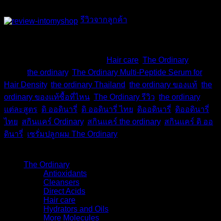
รีวิวจากลูกค้า
สินค้าหมดแล้ว
รหัสสินค้า:
TD-410
หมวดหมู่:
Hair care
,
The Ordinary
ป้าย
กำกับ:
the ordinary
,
The Ordinary Multi-Peptide Serum for
Hair Density
,
the ordinary Thailand
,
the ordinary ของแท้
,
the
ordinary ของแท้ซื้อที่ไหน
,
The Ordinary รีวิว
,
the ordinary
แต่ละสูตร
,
ดิ ออดินารี่
,
ดิ ออดินารี่ ไทย
,
ดิออดินารี่
,
ดิออดินารี่
ไทย
,
สกินแคร์ Ordinary
,
สกินแคร์ the ordinary
,
สกินแคร์ ดิ ออ
ดินารี่
,
เซรั่มปลูกผม The Ordinary
หมวดหมู่สินค้า
The Ordinary
(48)
Antioxidants
(4)
Cleansers
(3)
Direct Acids
(9)
Hair care
(3)
Hydrators and Oils
(9)
More Molecules
(8)