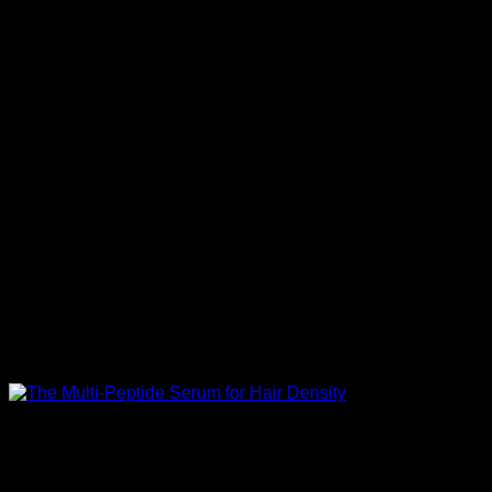
The Ordinary Multi-Peptide
Serum for Hair Density
ขนาด
: 60 ml.
วิธีใช้
: ใช้วันละครั้ง ในตอนเย็นหรือก่อนนอน
เหมาะกับ
: ผู้มีปัญหาผมร่วง และผมบาง
คุณสมบัติ
: บำรุงเส้นผมและรากผมให้แข็งแรง กระตุ้น
การเกิดใหม่และลดการหลุดร่วงของเส้นผม พร้อมบำรุง
หนังศรีษะ คืนความแข็งแรง ให้ผมกลับมาหนานุ่มนวล มี
น้ำหนัก เงางาม เรียบลื่น และจัดทรงง่าย
สินค้าของแท้
: ผลิตที่แคนาดา นำเข้าจากประเทศอังกฤษ
เซรั่มบำรุงเส้นผมสูตรเข้มข้นสำหรับผู้มีปัญหาผมร่วงและผมบาง
The Ordinary Multi-Peptide Serum for Hair Density
เซรั่มบำรุงเส้นผมสูตรเข้มข้น สำหรับผู้มีปัญหาผมร่วงและผม