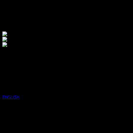
The Ordinary Lactic Acid 10%
+ HA
550
฿
ENGLISH
ขนาด
: 30 ml.
วิธีใช้
: ใช้วันละครั้งในตอนเย็น
เหมาะกับ
: ทุกสภาพผิว (ยกเว้นผิวแพ้ง่าย)
คุณสมบัติ
: ช่วยผลัดเซลล์ผิวอย่างอ่อนโยน ลดฝ้า กระ จุด