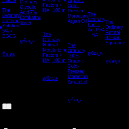
Ordinary
หมดแล้ว
สินค้าหมด
Glycolic
The
แล้ว
Acid 7%
The
Ordinary
สินค้าหมด
Exfoliating
Ordinary
Caffeine
The
Toner
แล้ว
Lactic
Solution
e
Ordinary
สินค้า
Acid 5%
5% +
Retinol
990
฿
The
หมดแล้ว
+ HA
EGCG
0.2% in
Ordinary
ดูข้อมูล
Squalane
Natural
The
490
฿
490
฿
Moisturizing
Ordinary
ดูข้อมูล
490
฿
ซื้อเลย
Factors +
100%
HA | 100 ml
Organic
ดูข้อมูล
Cold-
750
฿
Pressed
Moroccan
ดูข้อมูล
Argan Oil
450
฿
ดูข้อมูล
สั่งซื้อสินค้าและสอบถามเพิ่มเติมได้ที่