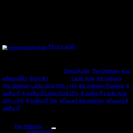
ด่างดำ ลดรอยแดงรอยดำจากสิว ลดเลือนริ้วรอย ปรับสีผิว
ให้สว่างสม่ำเสมอ เพิ่มความชุ่มชื่นให้กับผิวหน้า และที่
สำคัญมีความอ่อนโยนมากไม่ทำให้ผิวเกิดการระคาย
เคือง
สินค้าของแท้
: ผลิตที่แคนาดา นำเข้าจากประเทศอังกฤษ
รีวิวจากลูกค้า
สินค้าหมดแล้ว
รหัสสินค้า:
TD-190
หมวดหมู่:
Direct Acids
,
The Ordinary
,
ช่วย
ผลัดเซลล์ผิว
,
ปัญหาสิว
ป้ายกำกับ:
Lactic Acid
,
the ordinary
,
The Ordinary Lactic Acid 10% + HA
,
the ordinary Thailand
,
ดิ
ออดินารี่
,
ดิ ออดินารี่ Lactic Acid 10%
,
ดิ ออดินารี่ Lactic Acid
10% + HA
,
ดิ ออดินารี่ ไทย
,
สกินแคร์ the ordinary
,
สกินแคร์ ดิ
ออดินารี่
หมวดหมู่สินค้า
The Ordinary
(48)
Antioxidants
(4)