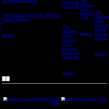
The
หมดแล้
Ordinary
สินค้าหมดแล้ว
ว
Lactic
สินค้า
The
Acid 5%
The Ordinary AHA 30% + BHA 2%
Ordinar
หมดแล้ว
+ HA
Peeling Solution
Multi-
y
Peptide
ic
The
490
฿
650
฿
Serum
%
Ordinary
ดูข้อมูล
for Hair
ดูข้อมูล
100%
Density
Organic
Cold-
1,190
฿
Pressed
Moroccan
ดูข้อมูล
Argan Oil
450
฿
ดูข้อมูล
สั่งซื้อสินค้าและสอบถามเพิ่มเติมได้ที่
@INTOMYSHOP
In Tomy
Shop