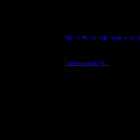
The Ordinary
รีวิว: The Ordinary Multi-Peptide Serum fo
รีวิว: The Ordi [...]
Continue reading
→
02
ส.ค.