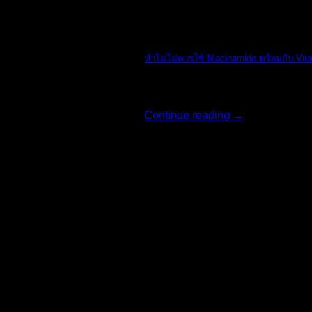
The Ordinary
ทำไมไม่ควรใช้ Niacinamide พร้อมกับ Vit
ทางแบรนด์ The O [...]
Continue reading
→
18
มิ.ย.