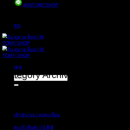
@INTOMYSHOP
EN
เมนู
Category Archives:
The Ordina
ค้นหา:
The Ordinary | ดิออดินารี่ ของแท้ สกินแคร์จากประเทศแคนาดา
เข้าสู่ระบบ / ลงทะเบียน
ตะกร้าสินค้า /
0
฿
0