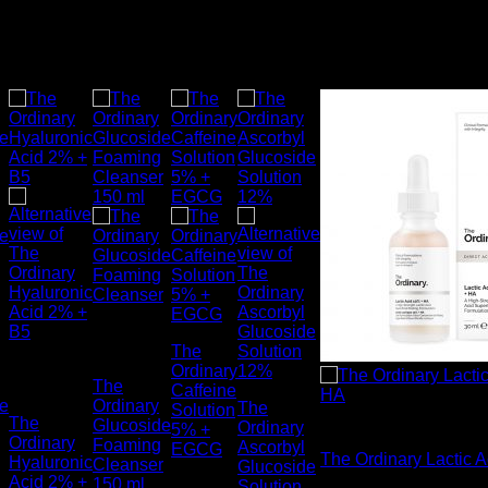
สินค้าที่เกี่ยวข้อง
ส่งฟรี
ส่งฟรี
ส่งฟรี
ส่งฟรี
ส่งฟรี
สินค้า
ว
หมดแล้ว
The
สินค้าหมด
Ordinary
แล้ว
y
The
Caffeine
ne
Ordinary
The
Solution
สินค้าหมดแล้ว
The
Glucoside
Ordinary
5% +
Ordinary
Foaming
Ascorbyl
EGCG
The Ordinary Lactic 
Hyaluronic
Cleanser
Glucoside
Acid 2% +
150 ml
Solution