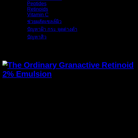
Peptides
(6)
Retinoids
(8)
Vitamin C
(6)
ช่วยผลัดเซลล์ผิว
(6)
ปัญหาฝ้า กระ จุดด่างดำ
(11)
ปัญหาสิว
(13)
รายละเอียด
The Ordinary Granactive Retinoid
2% Emulsion
ขนาด
: 30 ml.
วิธีใช้
: ใช้เวลากลางคืน
เหมาะกับ
: ทุกสภาพผิว (ผิวแพ้ง่ายใช้ได้)
คุณสมบัติ
: ช่วยลดเลือนริ้วรอยและทำให้รอยต่างๆ ดูตื้น
ขึ้น ปรับผิวให้เรียบเนียน กระชับรูขุมขนให้ดูเล็กลง หน้า