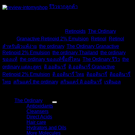
รีวิวจากลูกค้า
สินค้าหมดแล้ว
รหัสสินค้า:
TD-340
หมวดหมู่:
Retinoids
,
The Ordinary
ป้าย
กำกับ:
Granactive Retinoid 2% Emulsion
,
Retinol
,
Retinol
สำหรับผิวแพ้ง่าย
,
the ordinary
,
The Ordinary Granactive
Retinoid 2% Emulsion
,
the ordinary Thailand
,
the ordinary
ของแท้
,
the ordinary ของแท้ซื้อที่ไหน
,
The Ordinary รีวิว
,
the
ordinary แต่ละสูตร
,
ดิ ออดินารี่
,
ดิ ออดินารี่ Granactive
Retinoid 2% Emulsion
,
ดิ ออดินารี่ ไทย
,
ดิออดินารี่
,
ดิออดินารี่
ไทย
,
สกินแคร์ the ordinary
,
สกินแคร์ ดิ ออดินารี่
,
เรตินอล
หมวดหมู่สินค้า
The Ordinary
(48)
Antioxidants
(4)
Cleansers
(3)
Direct Acids
(9)
Hair care
(3)
Hydrators and Oils
(9)
More Molecules
(8)