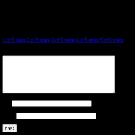
มาเป็นคนแรกที่วิจารณ์ “The Ordinary Granactive
Retinoid 2% Emulsion”
การให้คะแนนของคุณ
*
1 of 5 stars
2 of 5 stars
3 of 5 stars
4 of 5 stars
5 of 5 stars
บทวิจารณ์ของคุณ
*
ชื่อ
*
อีเมล
*