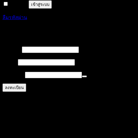
จำฉันไว้
เข้าสู่ระบบ
ลืมรหัสผ่าน
ลงทะเบียน
บังคับ
ชื่อผู้ใช้
*
กรอก
บังคับ
อีเมล
*
กรอก
บังคับ
รหัสผ่าน
*
กรอก
ลงทะเบียน