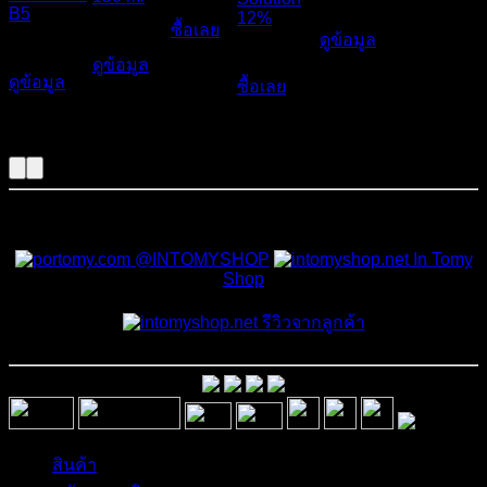
490
฿
550
฿
B5
12%
ซื้อเลย
790
฿
ดูข้อมูล
590
฿
890
฿
ดูข้อมูล
ดูข้อมูล
ซื้อเลย
สั่งซื้อสินค้าและสอบถามเพิ่มเติมได้ที่
@INTOMYSHOP
In Tomy
Shop
รีวิวจากลูกค้า
สินค้า