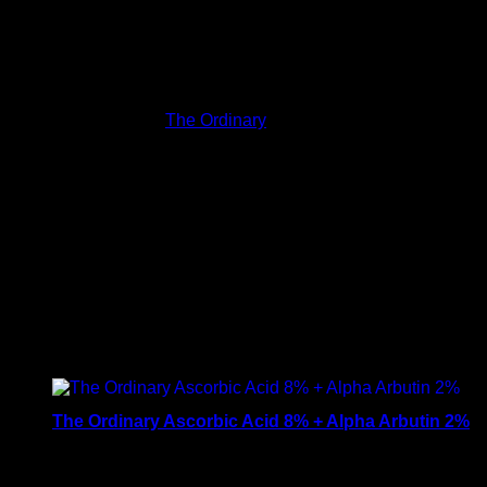
ที่มีน้ำเป็นส่วนประกอบและทำให้สารทั้ง 2 มีประสิทธิภาพลดลง
นั่นคือเหตุผลที่ Ascorbic Acid 8% + Alpha Arbutin 2% เป็นสูตร
ที่ไม่มีน้ำ และทีความเสถียรสูงมาก
ถ้าคุณเป็นผู้ใช้สินค้า
The Ordinary
ใหม่ เราแนะนำให้คุณใช้
Alpha Arbutin 2% + HA แต่ถ้าคุณมีประสบการณ์การใช้ Alpha
Arbutin 2% + HA มาแล้ว สามารถเปลี่ยนเป็นสูตร Ascorbic
Acid 8% + Alpha Arbutin 2% เพื่อผลลัพธิ์ของผิวที่ดียิ่งขั้น ซึ่งจะ
ทำให้หน้าของคุณสว่างกระจ่างใส มีผิวที่เรียบเนียน ลดเลือน
ด่างดำ ทำให้สีผิวมีความสม่ำเสมอ และริ้วรอยแห่งวัย
ถ้าเพื่อนๆ สนใจสินค้า The Ordinary สามารถเลือกซื้อตามด้าน
ล่างเลย
The Ordinary Ascorbic Acid 8% + Alpha Arbutin 2%
720
฿