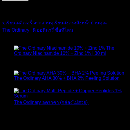
IN TOMY SHOP
ทุเรียนเดลิเวอรี่ จากสวนทุเรียนส่งตรงถึงหน้าบ้านคุณ
The Ordinary | ดิ ออดินารี่ ซื้อที่ไหน
สินค้าแนะนำ
The
Ordinary Niacinamide 10% + Zinc 1% | 30 ml
ให้คะแนน
4.89
ตั้งแต่ 1-5 คะแนน
420
฿
The Ordinary AHA 30% + BHA 2% Peeling Solution
650
฿
Original
Curr
The Ordinary ลดราคา (กล่องไม่สวย)
1,790
฿
1,490
฿
price
pric
was:
is:
1,790 ฿.
1,49