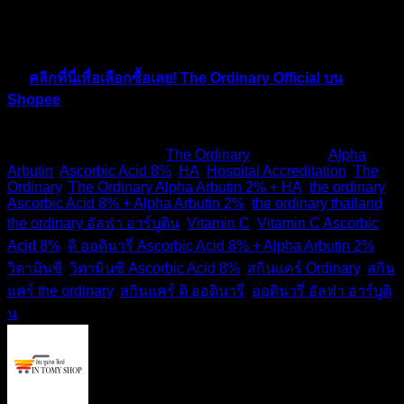
💖 ช้อปมั่นใจ สินค้าคุณภาพจากแบรนด์โดยตรง
💰 ดีลสุดคุ้ม โปรโมชั่นพิเศษเฉพาะบน Shopee
🚚 สะดวก ส่งตรงถึงบ้าน
👉
คลิกที่นี่เพื่อเลือกซื้อเลย! The Ordinary Official บน
Shopee
เติมเต็มสกินแคร์รูทีนของคุณได้แล้ววันนี้ 🛒💕
This entry was posted in
The Ordinary
and tagged
Alpha
Arbutin
,
Ascorbic Acid 8%
,
HA
,
Hospital Accreditation
,
The
Ordinary
,
The Ordinary Alpha Arbutin 2% + HA
,
the ordinary
Ascorbic Acid 8% + Alpha Arbutin 2%
,
the ordinary thailand
,
the ordinary อัลฟ่า อาร์บูติน
,
Vitamin C
,
Vitamin C Ascorbic
Acid 8%
,
ดิ ออดินารี่ Ascorbic Acid 8% + Alpha Arbutin 2%
,
วิตามินซี
,
วิตามินซี Ascorbic Acid 8%
,
สกินแคร์ Ordinary
,
สกิน
แคร์ the ordinary
,
สกินแคร์ ดิ ออดินารี่
,
ออดินารี่ อัลฟ่า อาร์บูติ
น
.