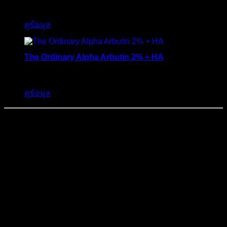
ให้คะแนน
1
ดูข้อมูล
5.00
จาก 5
คะแนนเต็ม
บน
การให้
The Ordinary Alpha Arbutin 2% + HA
คะแนนของ
650
฿
ลูกค้า
ดูข้อมูล
🛍️ The Ordinary เปิดร้านค้าออนไลน์
Official บน Shopee แล้ว! 🎉
ข่าวดีสำหรับแฟน ๆ The Ordinary! ตอนนี้คุณสามารถเลือกซื้อ
ผลิตภัณฑ์แท้ 100% ได้ง่าย ๆ ผ่านร้านค้า Official บน Shopee
✅✨