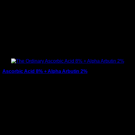
อัลฟ่าอาร์บูตินนี้เป็นการสังเคราะห์ทางชีวภาพ ซึ่งมี
กระบวนการหลายขั้นตอน และมีวิธีการที่ซับซ้อน จนได้มาซึ่ง
โมเลกุลจากธรรมชาติ ซึ่งมีความเข้มข้นสูงถึง 2 % อีกทั้งยังมี
ส่วนผสมของกรดไฮยาลูโรนิกรูปแบบใหม่ที่ซึมซาบเข้าสู่ผิวได้ดี
ยิ่งขึ้น อัลฟ่าอาร์บูตินมีความไวและเสื่อมสภาพสูงในน้ำที่มีค่า
pH ไม่เหมาะสม โดยค่า pH ที่เหมาะสมที่จะไม่ทำให้อัลฟ่าอาร์
บูตินเสื่อมสภาพของสูตรนี้อยู่ที่ pH 4.9
Ascorbic Acid 8% + Alpha Arbutin 2%
Ascorbic Acid 8% + Alpha Arbutin 2% เป็นสินค้าในตระกูล
วิตามินซีบริสุทธิ์ (L-Ascorbic Acid) ของ The ordinary โดยสูตร
นี้มีการเพิ่มอัลฟ่าอาร์บูตินเพื่อให้เกิดประโยชน์ที่น่าอัศจรรย์
สูงสุด จะช่วยลดความหมองคล้ำ ลดจุดด่างดำ และทำให้สีผิวมี
ความสม่ำเสมอ และริ้วรอยแห่งวัย สูตรนี้อาจทำให้เกิดอาการ
แสบเล็กน้อยในช่วงเวลา 1 – 2 สัปดาห์แรกที่ใช้
หมายเหตุ
: วิตามินซี และอัลฟ่าอาร์บูติ มีความเสถียรต่ำในสูตร