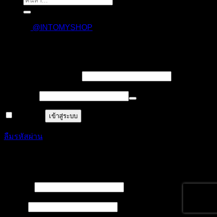
ค้นหา:
@INTOMYSHOP
เข้าสู่ระบบ
บังคับ
ชื่อผู้ใช้งาน หรืออีเมล
*
กรอก
บังคับ
รหัสผ่าน
*
กรอก
จำฉันไว้
เข้าสู่ระบบ
ลืมรหัสผ่าน
ลงทะเบียน
บังคับ
ชื่อผู้ใช้
*
กรอก
บังคับ
อีเมล
*