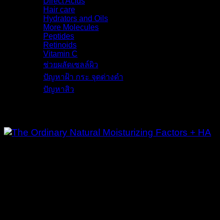
Direct Acids
(9)
Hair care
(3)
Hydrators and Oils
(9)
More Molecules
(8)
Peptides
(6)
Retinoids
(8)
Vitamin C
(6)
ช่วยผลัดเซลล์ผิว
(6)
ปัญหาฝ้า กระ จุดด่างดำ
(11)
ปัญหาสิว
(13)
รายละเอียด
The Ordinary Natural Moisturizing
Factors + HA | 30 ml
ขนาด
: 30 ml.
วิธีใช้
: เช้า – เย็น