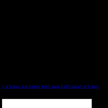
ข้อมูลเพิ่มเติม
ขนาด
3 × 3 × 15 เซนติเมตร
บทวิจารณ์ (0)
รีวิว
ยังไม่มีบทวิจารณ์
มาเป็นคนแรกที่วิจารณ์ “The Ordinary Natural
Moisturizing Factors + HA | 30 ml”
การให้คะแนนของคุณ
*
1 of 5 stars
2 of 5 stars
3 of 5 stars
4 of 5 stars
5 of 5 stars
บทวิจารณ์ของคุณ
*