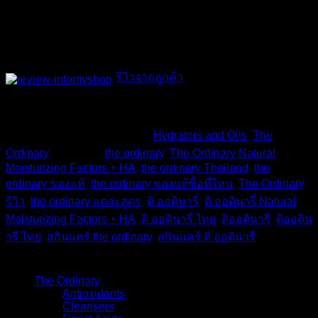
หมายเหตุ
: เป็นมอยซ์เจอไรเซอร์ที่มีเนื้อบางเบา ตาม
สโลแกน “เติมสิ่งที่ผิวต้องมีตามธรรมชาติ”
สินค้าของแท้
: ผลิตที่แคนาดา นำเข้าจากประเทศอังกฤษ
รีวิวจากลูกค้า
สินค้าหมดแล้ว
รหัสสินค้า:
TD-101
หมวดหมู่:
Hydrators and Oils
,
The
Ordinary
ป้ายกำกับ:
the ordinary
,
The Ordinary Natural
Moisturizing Factors + HA
,
the ordinary Thailand
,
the
ordinary ของแท้
,
the ordinary ของแท้ซื้อที่ไหน
,
The Ordinary
รีวิว
,
the ordinary แต่ละสูตร
,
ดิ ออดินารี่
,
ดิ ออดินารี่ Natural
Moisturizing Factors + HA
,
ดิ ออดินารี่ ไทย
,
ดิออดินารี่
,
ดิออดิน
ารี่ ไทย
,
สกินแคร์ the ordinary
,
สกินแคร์ ดิ ออดินารี่
หมวดหมู่สินค้า
The Ordinary
(48)
Antioxidants
(4)
Cleansers
(3)