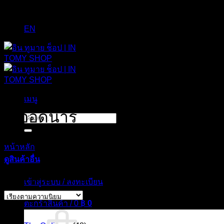
EN
เมนู
ดิ ออดินารี่
ค้นหา:
หน้าหลัก
/
สินค้าที่มีป้ายกำกับ “ดิ ออดินารี่”
ดูสินค้าอื่น
Sorted
Showing all 47 results
เข้าสู่ระบบ / ลงทะเบียน
by
popularity
ตะกร้าสินค้า /
0
฿
0
สินค้า