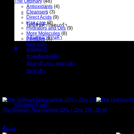
The Ordinary
(48)
Antioxidants
(4)
Cleansers
(3)
Direct Acids
(9)
Hair care
(3)
ไม่มีสินค้าในตะกร้า
Hydrators and Oils
(9)
More Molecules
(8)
กลับสู่หน้าร้านค้า
Peptides
(6)
Retinoids
(8)
0
Vitamin C
(6)
ตะกร้าสินค้า
ช่วยผลัดเซลล์ผิว
(6)
ปัญหาฝ้า กระ จุดด่างดำ
(11)
ปัญหาสิว
(13)
The Ordinary | ดิออดินารี่ ของแท้ สกินแคร์จากประเทศแคนาดา
ไม่มีสินค้าในตะกร้า
กลับสู่หน้าร้านค้า
The Ordinary Niacinamide 10% + Zinc 1% | 30 ml
420
฿
ซื้อเลย