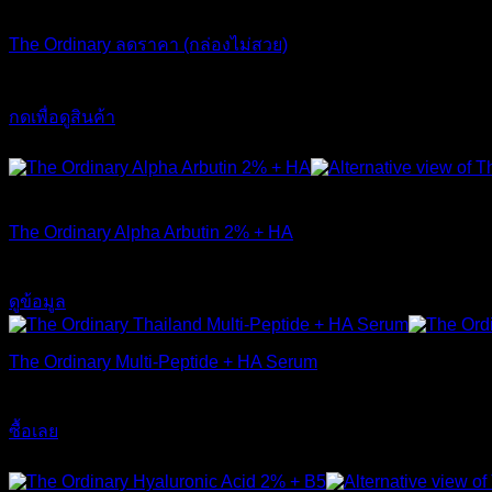
The Ordinary ลดราคา (กล่องไม่สวย)
Original
Current
1,790
฿
1,490
฿
price
price
กดเพื่อดูสินค้า
was:
is:
This
ส่งฟรี
1,790 ฿.
1,490 ฿.
product
has
สินค้าหมดแล้ว
multiple
variants.
The Ordinary Alpha Arbutin 2% + HA
The
options
650
฿
may
be
ดูข้อมูล
chosen
on
the
The Ordinary Multi-Peptide + HA Serum
product
page
890
฿
ซื้อเลย
ส่งฟรี