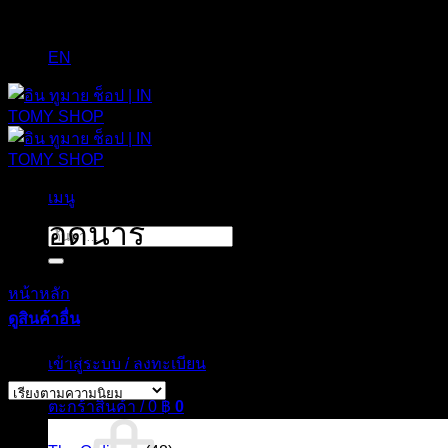
EN
เมนู
ดิออดินารี่
ค้นหา:
หน้าหลัก
/
สินค้าที่มีป้ายกำกับ “ดิออดินารี่”
ดูสินค้าอื่น
Sorted
Showing all 38 results
เข้าสู่ระบบ / ลงทะเบียน
by
popularity
ตะกร้าสินค้า /
0
฿
0
สินค้า