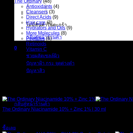
The Ordinary
(48)
Antioxidants
(4)
Cleansers
(3)
Direct Acids
(9)
Hair care
(3)
ไม่มีสินค้าในตะกร้า
Hydrators and Oils
(9)
More Molecules
(8)
กลับสู่หน้าร้านค้า
Peptides
(6)
Retinoids
(8)
0
Vitamin C
(6)
ตะกร้าสินค้า
ช่วยผลัดเซลล์ผิว
(6)
ปัญหาฝ้า กระ จุดด่างดำ
(11)
ปัญหาสิว
(13)
The Ordinary | ดิออดินารี่ ของแท้ สกินแคร์จากประเทศแคนาดา
ไม่มีสินค้าในตะกร้า
กลับสู่หน้าร้านค้า
The Ordinary Niacinamide 10% + Zinc 1% | 30 ml
420
฿
ซื้อเลย