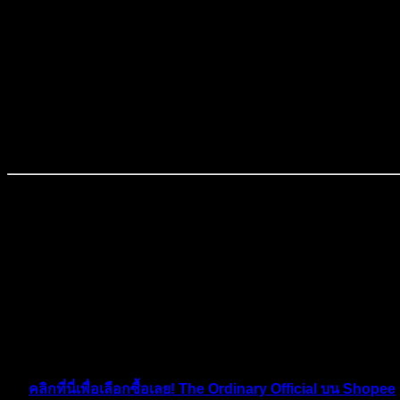
ความเข้มข้นที่สูงขึ้นได้ เช่น
สำหรับคนที่อยากลองของถูก
Retinol 0.2% in Squalane -> Retinol 0.5% in Squalane -> Ret
Granactive Retinoid 2% Emulsion หรือ Granactive Retinoid 2
ส
🛍️ The Ord
ข่าวดีสำหรับแฟน ๆ The Ordinary! ตอนนี้คุณสามารถเลือกซื้อผลิ
💖 ช้อปมั่นใจ สินค้าคุณภาพจากแบรนด์โดยตรง
💰 ดีลสุดคุ้ม โปรโมชั่นพิเศษเฉพาะบน Shopee
🚚 สะดวก ส่งตรงถึงบ้าน
👉
คลิกที่นี่เพื่อเลือกซื้อเลย! The Ordinary Official บน Shopee