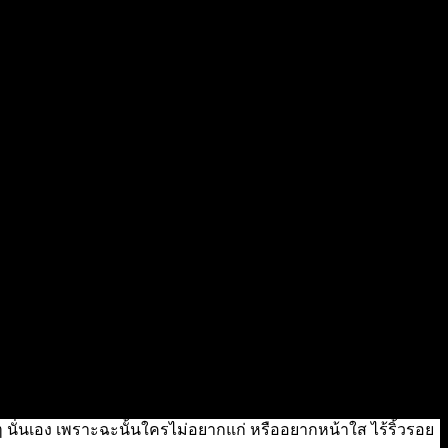
ากๆ นั่นเอง เพราะฉะนั้นใครไม่อยากแก่ หรืออยากหน้าใส ไร้ริ้วรอย