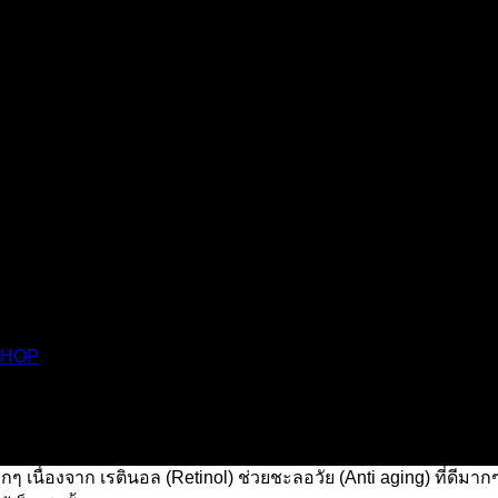
SHOP
ากๆ เนื่องจาก เรตินอล (Retinol) ช่วยชะลอวัย (Anti aging) ที่ดีม