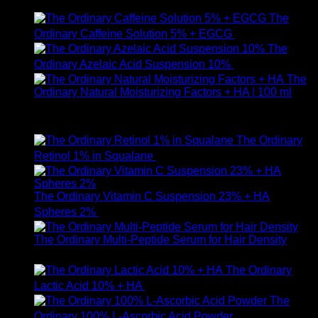
750
฿
The
Ordinary Caffeine Solution 5% + EGCG
490
฿
The
Ordinary Azelaic Acid Suspension 10%
690
฿
The
Ordinary Natural Moisturizing Factors + HA | 100 ml
ให้คะแนน
5.00
ตั้งแต่ 1-5 คะแนน
750
฿
The Ordinary
Retinol 1% in Squalane
590
฿
The Ordinary Vitamin C Suspension 23% + HA
Spheres 2%
520
฿
The Ordinary Multi-Peptide Serum for Hair Density
1,190
฿
The Ordinary
Lactic Acid 10% + HA
550
฿
The
Ordinary 100% L-Ascorbic Acid Powder
450
฿