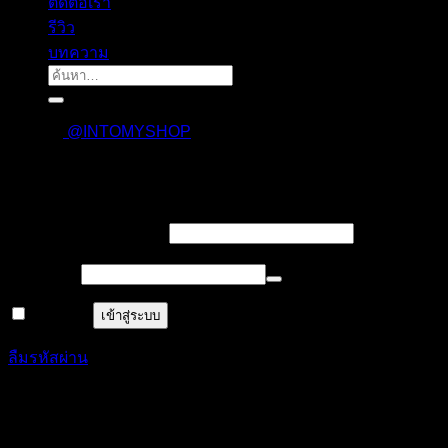
ติดต่อเรา
รีวิว
บทความ
ค้นหา:
@INTOMYSHOP
เข้าสู่ระบบ
บังคับ
ชื่อผู้ใช้งาน หรืออีเมล
*
กรอก
บังคับ
รหัสผ่าน
*
กรอก
จำฉันไว้
เข้าสู่ระบบ
ลืมรหัสผ่าน
ลงทะเบียน