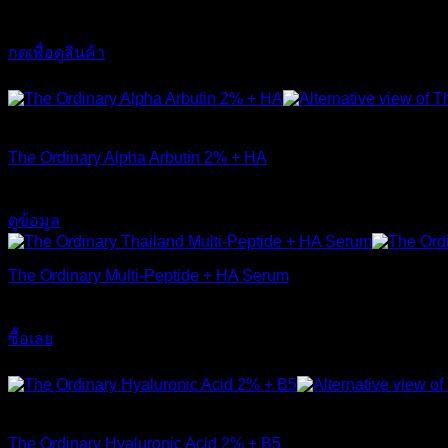
Original
Current
1,790
฿
1,490
฿
price
price
กดเพื่อดูสินค้า
was:
is:
This
ส่งฟรี
1,790 ฿.
1,490 ฿.
product
has
สินค้าหมดแล้ว
multiple
variants.
The Ordinary Alpha Arbutin 2% + HA
The
options
650
฿
may
be
ดูข้อมูล
chosen
on
the
The Ordinary Multi-Peptide + HA Serum
product
page
890
฿
ซื้อเลย
ส่งฟรี
สินค้าหมดแล้ว
The Ordinary Hyaluronic Acid 2% + B5