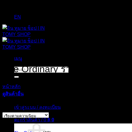
EN
เมนู
The Ordinary รีวิว
ค้นหา:
หน้าหลัก
/
สินค้าที่มีป้ายกำกับ “The Ordinary รีวิว”
ดูสินค้าอื่น
Sorted
Showing all 41 results
เข้าสู่ระบบ / ลงทะเบียน
by
popularity
ตะกร้าสินค้า /
0
฿
0
สินค้า