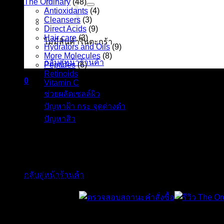
The Ordinary
(48)
Antioxidants
(4)
Cleansers
(3)
Direct Acids
(9)
Hair care
(3)
ไม่มีสินค้าในตะกร้า
Hydrators and Oils
(9)
More Molecules
(8)
กลับสู่หน้าร้านค้า
Peptides
(6)
Retinoids
(8)
0
Vitamin C
(6)
ตะกร้าสินค้า
ช่วยผลัดเซลล์ผิว
(6)
ปัญหาฝ้า กระ จุดด่างดำ
(11)
ปัญหาสิว
(13)
ไม่มีสินค้าในตะกร้า
☛ ประกาศ : ทางร้านจัดส่งสินค้าทุกวันจันทร์ – วันศุกร์ (วันเสาร์
กลับสู่หน้าร้านค้า
รายการสั่งซื้อที่สั่งเข้ามาก่อนเวลา 14.00 น. จะจัดส่งให้ในวันเด