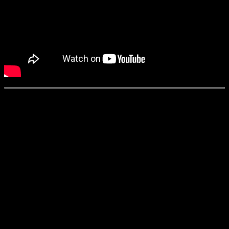
🛍️ The Ordinary เปิดร้านค้าออนไลน์
Official บน Shopee แล้ว! 🎉
ข่าวดีสำหรับแฟน ๆ The Ordinary! ตอนนี้คุณสามารถเลือกซื้อ
ผลิตภัณฑ์แท้ 100% ได้ง่าย ๆ ผ่านร้านค้า Official บน Shopee
✅✨
💖 ช้อปมั่นใจ สินค้าคุณภาพจากแบรนด์โดยตรง
💰 ดีลสุดคุ้ม โปรโมชั่นพิเศษเฉพาะบน Shopee