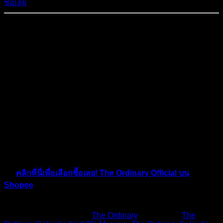
ซื้อเลย
🛍️ The Ordinary เปิดร้านค้าออนไลน์
Official บน Shopee แล้ว! 🎉
ข่าวดีสำหรับแฟน ๆ The Ordinary! ตอนนี้คุณสามารถเลือกซื้อ
ผลิตภัณฑ์แท้ 100% ได้ง่าย ๆ ผ่านร้านค้า Official บน Shopee
✅✨
💖 ช้อปมั่นใจ สินค้าคุณภาพจากแบรนด์โดยตรง
💰 ดีลสุดคุ้ม โปรโมชั่นพิเศษเฉพาะบน Shopee
🚚 สะดวก ส่งตรงถึงบ้าน
👉
คลิกที่นี่เพื่อเลือกซื้อเลย! The Ordinary Official บน
Shopee
เติมเต็มสกินแคร์รูทีนของคุณได้แล้ววันนี้ 🛒💕
This entry was posted in
The Ordinary
and tagged
The