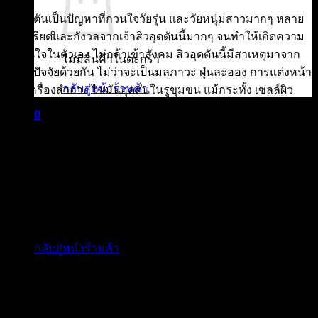
สิวอุดตันเป็นปัญหาที่กวนใจวัยรุ่น และวัยหนุ่มสาวมากๆ หลาย
คนเครียดและกังวลจากเจ้าสิวอุดตันนี้มากๆ จนทำให้เกิดความ
ไม่มั่นใจในตัวเอง ไม่กล้าเข้าสังคม สิวอุดตันนี้มีสาเหตุมาจาก
ไม่มีสินค้าในตะกร้า
หลายปัจจัยด้วยกัน ไม่ว่าจะเป็นมลภาวะ ฝุ่นละออง การแต่งหน้า
กลับสู่หน้าร้านค้า
จากเครื่องสำอาง ไขมันอุดตันในรูขุมขน แม้กระทั้ง เซลล์ผิว
ของเราที่ตายและอุดตันนั่นเอง
0
ตะกร้าสินค้า
สำหรับการรักษาสิวอุดตันมีด้วยกันอยู่หลายวิธี แต่วันนี้เราจะนำ
เสนอวิธีที่ดีที่สุด คือ การใช้ผลิตภัณฑ์ที่มีส่วนผสมหลัก Active
Ingredient อย่าง BHA (Salicylic Acid) ซึ่งจะช่วยลดสิวอุดตัน
และความคุมความมันได้ดี
BHA คือ ?
ไม่มีสินค้าในตะกร้า
BHA ชื่อเต็ม คือ Beta Hydroxy Acid เป็นกรดที่ละลายในไขมัน
กลับสู่หน้าร้านค้า
ทำให้ลงไปในรูขุมขนได้ดี คุณสมบัติหลักของ BHA คือ ช่วยผลัด
เซลล์ผิวเก่าออกไป (Exfoliate) โดยเฉพาะในรูขุมขน จึงทำให้ลด
การอุดตันของไขมันที่มีผลต่อการเกิดสิวอุดตัน ตลอดจนช่วยลด