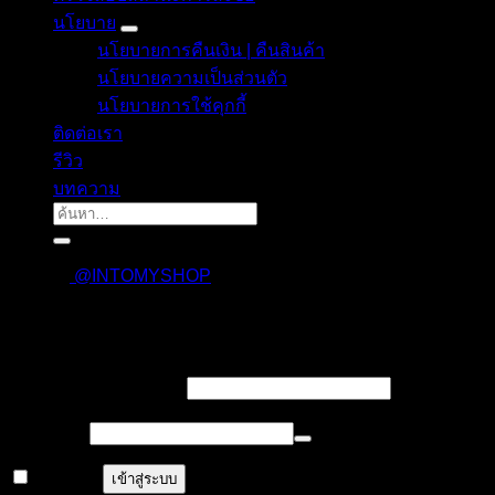
นโยบาย
นโยบายการคืนเงิน | คืนสินค้า
นโยบายความเป็นส่วนตัว
นโยบายการใช้คุกกี้
ติดต่อเรา
รีวิว
บทความ
ค้นหา:
@INTOMYSHOP
เข้าสู่ระบบ
บังคับ
ชื่อผู้ใช้งาน หรืออีเมล
*
กรอก
บังคับ
รหัสผ่าน
*
กรอก
จำฉันไว้
เข้าสู่ระบบ