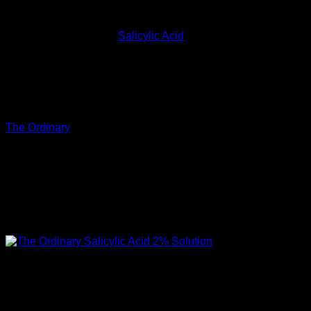
สิวอุดตัน ช่วยปลอบประโลมผิว ลดอาการอักเสบและอาการแดง
ของผิว อีกทั้งยังช่วยลดเลือนริ้วรอย และจุดด่างดำอีกด้วย
หลายๆ คนจะรู้จักใรชื่อ
Salicylic Acid
นั่นเอง
การรักษาอุดตัน
แนะนำให้ใช้สกินแคร์ที่มีส่วนผสมของของ BHA (Salicylic
Acid) โดยวันนี้เราจะมาทำความรู้จักกับผลิตภัณฑ์จากแบนด์
The Ordinary
ที่มีส่วนผสมของ Salicylic Acid ได้แก่ The
Ordinary Salicylic Acid 2% Solution และ The Ordinary
Salicylic Acid 2% Masque เดี๋ยวมามาดูคุณสมบัติและวิธีใช้
ของผลิตภัณฑ์ทั้ง 2 กันเลย
The Ordinary Salicylic Acid 2% Solution
วิธีใช้
: ใช้ในตอนเย็น วันละครั้ง
คุณสมบัติ
: ช่วยลดสิวอุดตัน สิวเสี้ยน สิวหัวดำ ลดความมันส่วน
เกินบนใบหน้า ช่วยผลัดเซลล์ผิวหน้าทำให้ผิวสว่างกระจ่างใส