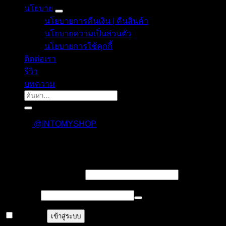
นโยบาย
นโยบายการคืนเงิน | คืนสินค้า
นโยบายความเป็นส่วนตัว
นโยบายการใช้คุกกี้
ติดต่อเรา
รีวิว
บทความ
ค้นหา:
@INTOMYSHOP
เข้าสู่ระบบ
บังคับ
ชื่อผู้ใช้งาน หรืออีเมล
*
กรอก
บังคับ
รหัสผ่าน
*
กรอก
จำฉันไว้
เข้าสู่ระบบ