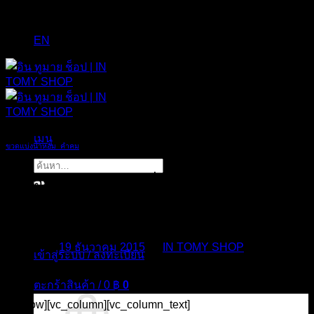
EN
เมนู
ขวดแบ่งน้ำหอม_คำคม
ค้นหา:
” เพื่อน ” บ่นแม่งทุกเรื่อง แต่มันก็… ไปกับ
เราทุกที่
Posted on
19 ธันวาคม 2015
by
IN TOMY SHOP
เข้าสู่ระบบ / ลงทะเบียน
19
ตะกร้าสินค้า /
0
฿
0
ธ.ค.
[vc_row][vc_column][vc_column_text]