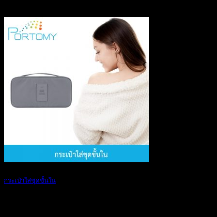
กระเป๋าใส่ชุดชั้นใน
การเดินทาง การท [...]