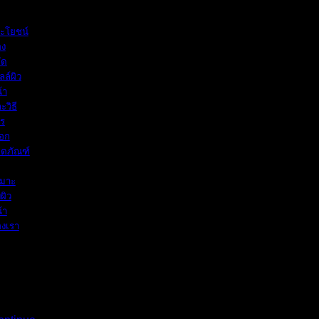
rdinary
ะโยชน์
อง
ัด
ลล์ผิว
้า
ะวิธี
ร
ือก
ิตภัณฑ์
มาะ
บผิว
้า
งเรา
บหน้า
็นสิ่ง
...]