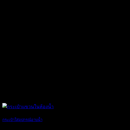
02
เม.ย.
กระเป๋าใส่อุปกรณ์อาบน้ำ