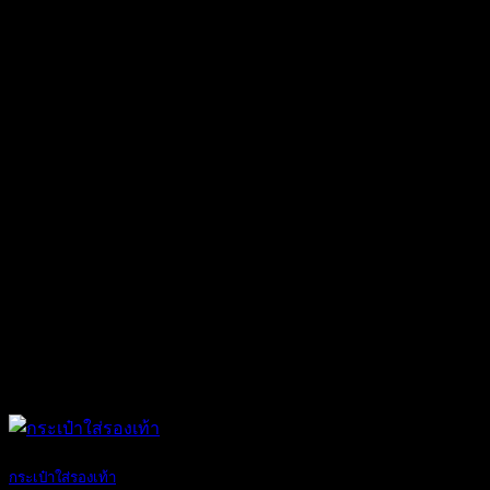
คุณกำลังมองหา ก [...]
29
มี.ค.
กระเป๋าใส่รองเท้า