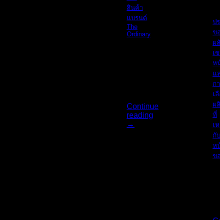
O
สินค้า
แบรนด์
ปร
The
ข
Ordinary
ผล
เซ
รีวิว
หน
สินค้า
แล
แบรน
กา
[...]
เล
ผล
Continue
ที่
reading
→
เห
06
กั
มิ.ย.
หน
ขอ
ใ
เป
แ [