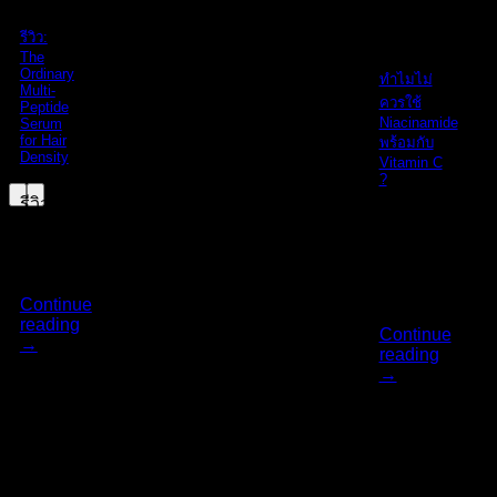
The
Ordinary
รีวิว:
The
Ordinary
ทำไมไม่
Multi-
ควรใช้
Peptide
Niacinamide
Serum
for Hair
พร้อมกับ
Density
Vitamin C
?
รีวิว:
ทาง
The
Ordi
แบรนด์
[...]
The O
[...]
Continue
reading
Continue
→
reading
02
→
ส.ค.
18
มิ.ย.