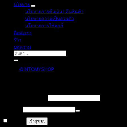
นโยบาย
นโยบายการคืนเงิน | คืนสินค้า
นโยบายความเป็นส่วนตัว
นโยบายการใช้คุกกี้
ติดต่อเรา
รีวิว
บทความ
ค้นหา:
@INTOMYSHOP
เข้าสู่ระบบ
บังคับ
ชื่อผู้ใช้งาน หรืออีเมล
*
กรอก
บังคับ
รหัสผ่าน
*
กรอก
จำฉันไว้
เข้าสู่ระบบ