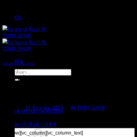
EN
เมนู
ขวดแบ่งน้ำหอม_คำคม
ค้นหา:
สิ่งที่ เพื่อน มี แต่แฟนไม่มี คือ คำว่า ตลอด
ไป
Posted on
11 ธันวาคม 2015
by
IN TOMY SHOP
เข้าสู่ระบบ / ลงทะเบียน
11
ตะกร้าสินค้า /
0
฿
0
ธ.ค.
[vc_row][vc_column][vc_column_text]