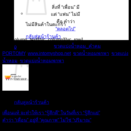
สิ่งที่ “เพื่อน” มี
แต่ “แฟน” ไม่มี
คือ คำว่า
ไม่มีสินค้าในตะกร้า
“ตลอดไป”
กลับสู่หน้าร้านค้า
[/vc_column_text][/vc_column][/vc_row]
This entry was posted in
ขวดแบ่งน้ำหอม_คำคม
and tagged
0
PORTOMY
,
www.intomyshop.net
,
ขวดน้ำหอมพกพา
,
ขวดแบ่ง
ตะกร้าสินค้า
น้ำหอม
,
ขวดแบ่งน้ำหอมพกพา
.
ไม่มีสินค้าในตะกร้า
IN TOMY SHOP
กลับสู่หน้าร้านค้า
เพื่อนแท้ จะทำให้เรา “รู้สึกดี” ในวันที่เรา “รู้สึกแย่”
คำว่า “เพื่อน” อยู่ที่ “คุณภาพ” ไม่ใช่ “ปริมาณ”