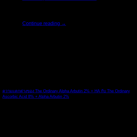
ครีมไวท์เทนนิ่ง [...]
Continue reading
→
23
เม.ย.
ความแตกต่างของ The Ordinary Alpha Arbutin 2% + HA กับ The Ordinary
Ascorbic Acid 8% + Alpha Arbutin 2%
The Ordinary Al [...]
12
พ.ค.
สินค้าแนะนำ