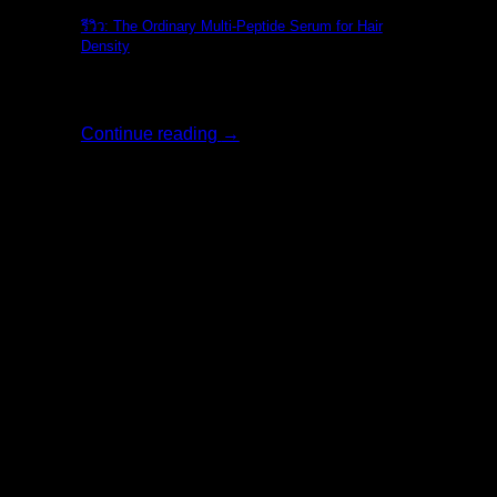
รีวิว: The Ordinary Multi-Peptide Serum for Hair
Density
รีวิว: The Ordi [...]
Continue reading
→
02
ส.ค.