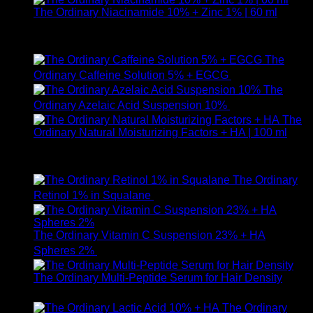
The Ordinary Niacinamide 10% + Zinc 1% | 60 ml
ให้คะแนน
5.00
ตั้งแต่ 1-5 คะแนน
750
฿
The
Ordinary Caffeine Solution 5% + EGCG
490
฿
The
Ordinary Azelaic Acid Suspension 10%
690
฿
The
Ordinary Natural Moisturizing Factors + HA | 100 ml
ให้คะแนน
5.00
ตั้งแต่ 1-5 คะแนน
750
฿
The Ordinary
Retinol 1% in Squalane
590
฿
The Ordinary Vitamin C Suspension 23% + HA
Spheres 2%
520
฿
The Ordinary Multi-Peptide Serum for Hair Density
1,190
฿
The Ordinary