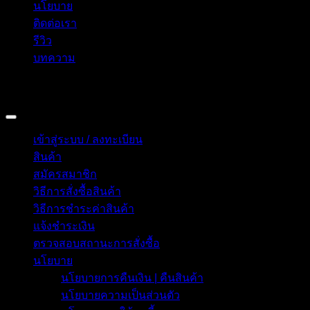
นโยบาย
ติดต่อเรา
รีวิว
บทความ
Copyright 2026 © อิน ทูมาย ช็อป | IN TOMY SHOP
BANGKOK, THAILAND
เข้าสู่ระบบ / ลงทะเบียน
สินค้า
สมัครสมาชิก
วิธีการสั่งซื้อสินค้า
วิธีการชำระค่าสินค้า
แจ้งชำระเงิน
ตรวจสอบสถานะการสั่งซื้อ
นโยบาย
นโยบายการคืนเงิน | คืนสินค้า
นโยบายความเป็นส่วนตัว