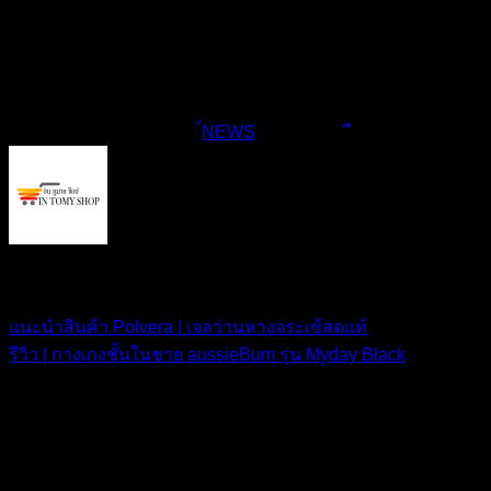
ไทยถ่วงเวลา (ถ่วงเวลาตรงไหน โค้ชพยายามบอกว่าแทปเลต
มันใช้ไม่ได้ กดขอเปลี่ยนตัวไม่ได้)
ที่มา nationtv
This entry was posted in
์NEWS
and tagged
.
IN TOMY SHOP
แนะนำสินค้า Polvera | เจลว่านหางจระเข้สดแท้
รีวิว | กางเกงชั้นในชาย aussieBum รุ่น Myday Black
ใส่ความเห็น
อีเมลของคุณจะไม่แสดงให้คนอื่นเห็น
ช่องข้อมูลจำเป็นถูกทำ
เครื่องหมาย
*