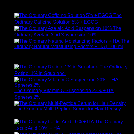
ให้คะแนน
5.00
ตั้งแต่ 1-5 คะแนน
750
฿
The
Ordinary Caffeine Solution 5% + EGCG
490
฿
The
Ordinary Azelaic Acid Suspension 10%
690
฿
The
Ordinary Natural Moisturizing Factors + HA | 100 ml
ให้คะแนน
5.00
ตั้งแต่ 1-5 คะแนน
750
฿
The Ordinary
Retinol 1% in Squalane
590
฿
The Ordinary Vitamin C Suspension 23% + HA
Spheres 2%
520
฿
The Ordinary Multi-Peptide Serum for Hair Density
1,190
฿
The Ordinary
Lactic Acid 10% + HA
550
฿