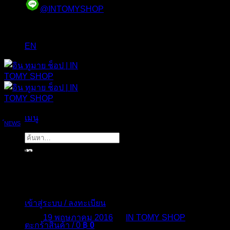
@INTOMYSHOP
EN
เมนู
์NEWS
ค้นหา:
ทีมวอลเลย์บอลสาวไทย เตรียมยื่นอุทธรณ์
“FIVB” ประท้วงกรรมการไม่ยุติธรรม-เข้า
ข้างเจ้าภาพ
เข้าสู่ระบบ / ลงทะเบียน
Posted on
19 พฤษภาคม 2016
by
IN TOMY SHOP
ตะกร้าสินค้า /
0
฿
0