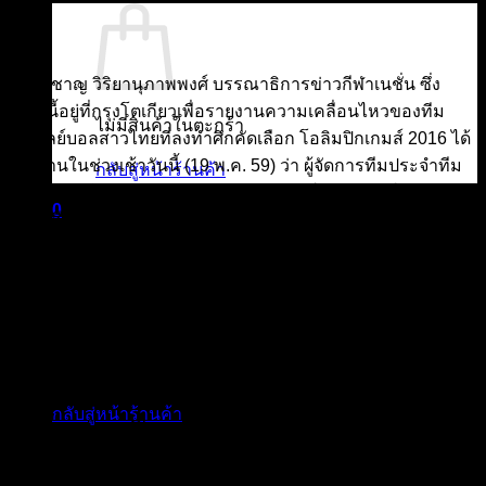
19
พ.ค.
ปรีชาชาญ วิริยานุภาพพงศ์ บรรณาธิการข่าวกีฬาเนชั่น ซึ่ง
ขณะนี้อยู่ที่กรุงโตเกียวเพื่อรายงานความเคลื่อนไหวของทีม
ไม่มีสินค้าในตะกร้า
วอลเลย์บอลสาวไทยที่ลงทำศึกคัดเลือก โอลิมปิกเกมส์ 2016 ได้
รายงานในช่วงเช้าวันนี้ (19 พ.ค. 59) ว่า ผู้จัดการทีมประจำทีม
กลับสู่หน้าร้านค้า
ตบยางสาวไทย เตรียมทำจดหมายอุทธรณ์การตัดสินในเกม
0
อัปยศอีกครั้งหนึ่งของวงการวอลเลย์บอลระดับโลก ที่สาวไทย
ตะกร้าสินค้า
พ่ายญี่ปุ่นอย่างมีข้อกังขามากมาย จดหมายอุทธรณ์นี้จะส่งไปถึง
FIVB ฝ่ายควบคุมการแข่งขันและฝ่ายจัดการแข่งขัน
ทั้งนี้ เพื่อตำหนิระบบการตัดสินที่ดูเหมือนจะไม่ยุติธรรมและเข้า
ข้างเจ้าภาพอย่างเห็นได้ชัด โดยเฉพาะการให้ใบแดงในช่วง
ไม่มีสินค้าในตะกร้า
ตัดสินชี้เป็นชี้ตายของการแข่งขัน ทั้งๆที่ไม่ได้ทำอะไรผิด เพียง
แค่สอบถามเจ้าหน้าที่ว่าแทปเล็ตควบคุมการกดสัญญาน
กลับสู่หน้าร้านค้า
Challenge และ Chang เปลี่ยนตัวผู้เล่นมันไม่ทำงาน ไม่เสถียร
ต่อการใช้งาน ซึ่งส่งผลทำให้ไทยเสียโอกาส เพื่อให้มีการไต่สวน
คดีดังกล่าวขึ้น ซึ่งตอนนี้เฟซบุ๊คของ FIVB รวมทั้งเฟซบุ๊คของผู้