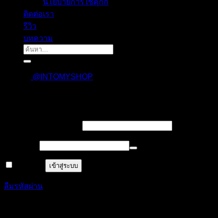
นโยบายการใช้คุกกี้
ติดต่อเรา
รีวิว
บทความ
ค้นหา:
@INTOMYSHOP
เข้าสู่ระบบ
บังคับ
ชื่อผู้ใช้งาน หรืออีเมล
*
กรอก
บังคับ
รหัสผ่าน
*
กรอก
จำฉันไว้
เข้าสู่ระบบ
ลืมรหัสผ่าน
ลงทะเบียน