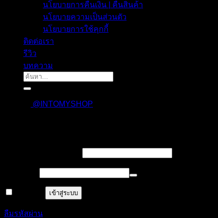
นโยบายการคืนเงิน | คืนสินค้า
นโยบายความเป็นส่วนตัว
นโยบายการใช้คุกกี้
ติดต่อเรา
รีวิว
บทความ
ค้นหา:
@INTOMYSHOP
เข้าสู่ระบบ
บังคับ
ชื่อผู้ใช้งาน หรืออีเมล
*
กรอก
บังคับ
รหัสผ่าน
*
กรอก
จำฉันไว้
เข้าสู่ระบบ
ลืมรหัสผ่าน