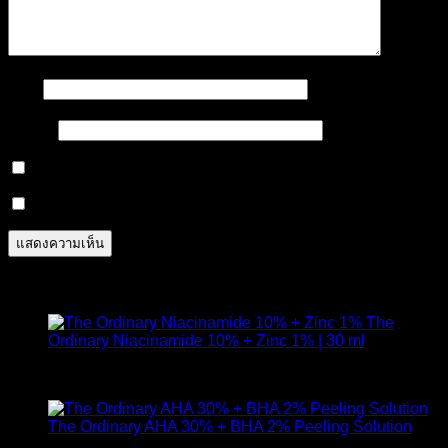
ชื่อ
*
อีเมล
*
Notify me of follow-up comments by email.
Notify me of new posts by email.
สินค้าแนะนำ
The
Ordinary Niacinamide 10% + Zinc 1% | 30 ml
ให้คะแนน
4.89
ตั้งแต่ 1-5 คะแนน
420
฿
The Ordinary AHA 30% + BHA 2% Peeling Solution