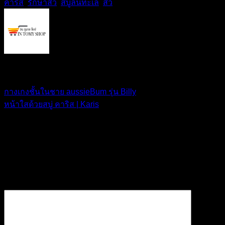
คาริส
,
รักษาสิว
,
สบู่ลิ้นทะเล
,
สิว
.
IN TOMY SHOP
กางเกงชั้นในชาย aussieBum รุ่น Billy
หน้าใสด้วยสบู่ คาริส | Karis
ใส่ความเห็น
อีเมลของคุณจะไม่แสดงให้คนอื่นเห็น
ช่องข้อมูลจำเป็นถูกทำ
เครื่องหมาย
*
ความเห็น
*