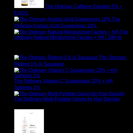
The Ordinary Caffeine Solution 5% +
EGCG
490
฿
The
Ordinary Azelaic Acid Suspension 10%
690
฿
The
Ordinary Natural Moisturizing Factors + HA | 100 ml
ให้คะแนน
5.00
ตั้งแต่ 1-5 คะแนน
750
฿
The Ordinary
Retinol 1% in Squalane
590
฿
The Ordinary Vitamin C Suspension 23% + HA
Spheres 2%
520
฿
The Ordinary Multi-Peptide Serum for Hair Density
1,190
฿