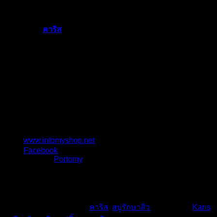
ปัจจุบัน
สบู่ลิ้นทะเล
คาริส
ใช้ส่วนผสมจากสมุนไพรแท้ ๆ จึงมั่นใจได้ว่า
ปลอดภัย ไม่แพ้
ขนาด : 100 g.
ราคา : 190 บาท
เลขที่จดแจ้ง : 51-1-5900039
สนใจสั่งซื้อสินค้าและเป็นตัวแทนจำน่ายได้ที่
www.intomyshop.net
Facebook
Line ID :
Portomy
โทร : 097-193-7674
[/vc_column_text][/vc_column][/vc_row][vc_row][vc_column]
[/vc_column][/vc_row]
This entry was posted in
คาริส
,
สบู่รักษาสิว
and tagged
Karis
,