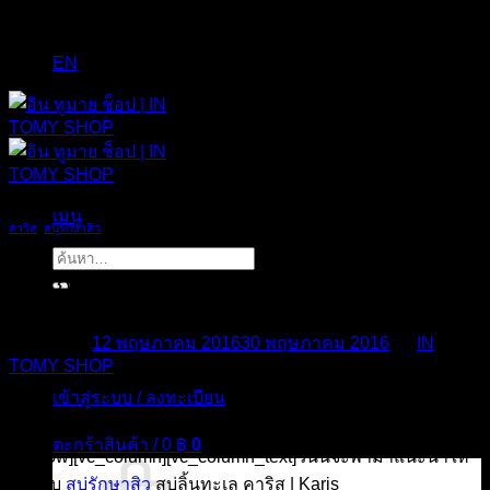
EN
เมนู
คาริส
,
สบู่รักษาสิว
ค้นหา:
สบู่รักษาสิว คาริส | Karis
Posted on
12 พฤษภาคม 2016
30 พฤษภาคม 2016
by
IN
TOMY SHOP
เข้าสู่ระบบ / ลงทะเบียน
12
พ.ค.
ตะกร้าสินค้า /
0
฿
0
[vc_row][vc_column][vc_column_text]วันนี้จะพามาแนะนำให้
รู้จักกับ
สบู่รักษาสิว
สบู่ลิ้นทะเล คาริส | Karis