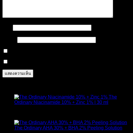
ชื่อ
*
อีเมล
*
Notify me of follow-up comments by email.
Notify me of new posts by email.
สินค้าแนะนำ
The
Ordinary Niacinamide 10% + Zinc 1% | 30 ml
ให้คะแนน
4.89
ตั้งแต่ 1-5 คะแนน
420
฿
The Ordinary AHA 30% + BHA 2% Peeling Solution