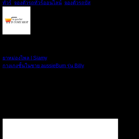
ทัวร์
,
จองตั๋วรถทัวร์ออนไลน์
,
จองตั๋วรถบัส
.
IN TOMY SHOP
ยาหม่องไพล | Siamy
กางเกงชั้นในชาย aussieBum รุ่น Billy
ใส่ความเห็น
อีเมลของคุณจะไม่แสดงให้คนอื่นเห็น
ช่องข้อมูลจำเป็นถูกทำ
เครื่องหมาย
*
ความเห็น
*