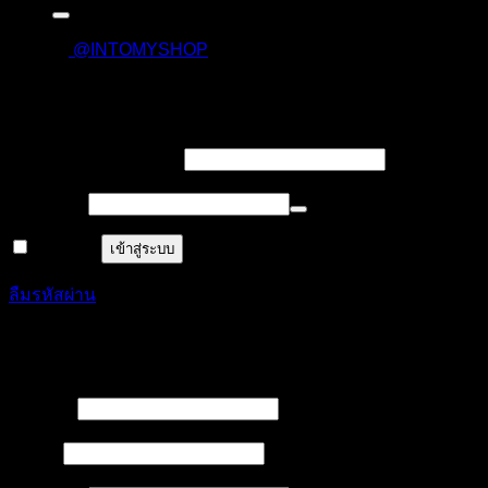
@INTOMYSHOP
เข้าสู่ระบบ
บังคับ
ชื่อผู้ใช้งาน หรืออีเมล
*
กรอก
บังคับ
รหัสผ่าน
*
กรอก
จำฉันไว้
เข้าสู่ระบบ
ลืมรหัสผ่าน
ลงทะเบียน
บังคับ
ชื่อผู้ใช้
*
กรอก
บังคับ
อีเมล
*
กรอก