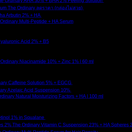
e Ordinary AHA 30% + BHA 2% Peeling Solution
650
฿
Original
Current
The Ordinary ลดราคา (กล่องไม่สวย)
1,790
฿
1,490
฿
price
price
pha Arbutin 2% + HA
650
฿
was:
is:
Ordinary Multi-Peptide + HA Serum
1,790 ฿.
1,490 ฿
yaluronic Acid 2% + B5
Ordinary Niacinamide 10% + Zinc 1% | 60 ml
nary Caffeine Solution 5% + EGCG
490
฿
ary Azelaic Acid Suspension 10%
690
฿
dinary Natural Moisturizing Factors + HA | 100 ml
tinol 1% in Squalane
590
฿
The Ordinary Vitamin C Suspension 23% + HA Spheres