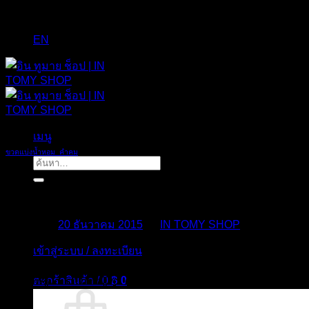
EN
เมนู
ขวดแบ่งน้ำหอม_คำคม
ค้นหา:
ไม่มี “แฟน” ไม่เหงาเท่า ไม่มี “เพื่อน”
Posted on
20 ธันวาคม 2015
by
IN TOMY SHOP
เข้าสู่ระบบ / ลงทะเบียน
20
ธ.ค.
ตะกร้าสินค้า /
0
฿
0
[vc_row][vc_column][vc_column_text]