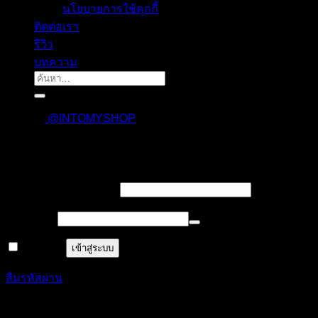
นโยบายการใช้คุกกี้
ติดต่อเรา
รีวิว
บทความ
ค้นหา:
@INTOMYSHOP
เข้าสู่ระบบ
บังคับ
ชื่อผู้ใช้งาน หรืออีเมล
*
กรอก
บังคับ
รหัสผ่าน
*
กรอก
จำฉันไว้
เข้าสู่ระบบ
ลืมรหัสผ่าน
ลงทะเบียน