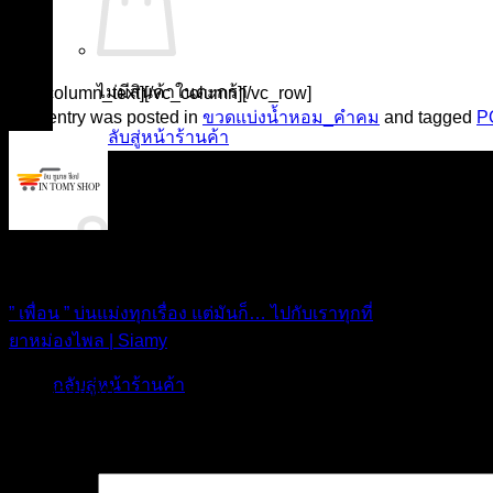
ไม่มีสินค้าในตะกร้า
[/vc_column_text][/vc_column][/vc_row]
This entry was posted in
ขวดแบ่งน้ำหอม_คำคม
and tagged
P
กลับสู่หน้าร้านค้า
0
ตะกร้าสินค้า
IN TOMY SHOP
” เพื่อน ” บ่นแม่งทุกเรื่อง แต่มันก็… ไปกับเราทุกที่
ไม่มีสินค้าในตะกร้า
ยาหม่องไพล | Siamy
กลับสู่หน้าร้านค้า
ใส่ความเห็น
อีเมลของคุณจะไม่แสดงให้คนอื่นเห็น
ช่องข้อมูลจำเป็นถูกทำเค