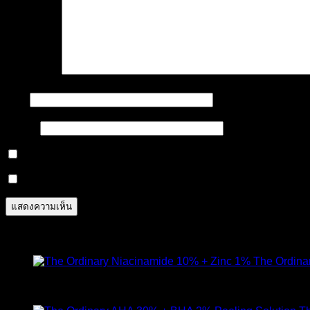
ความเห็น
*
ชื่อ
*
อีเมล
*
Notify me of follow-up comments by email.
Notify me of new posts by email.
สินค้าแนะนำ
The Ordina
ให้คะแนน
4.89
ตั้งแต่ 1-5 คะแนน
420
฿