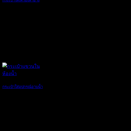
กระเป๋าใส่เครื่องสำอาง
กระเป๋าใส่เครื่ [...]
02
เม.ย.
กระเป๋าใส่อุปกรณ์อาบน้ำ
คุณกำลังมองหา ก [...]
29
มี.ค.