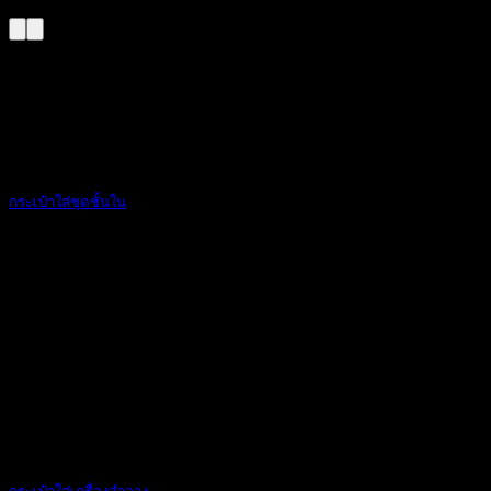
ส.ค.
กระเป๋าใส่ชุดชั้นใน
การเดินทาง การท [...]
02
เม.ย.