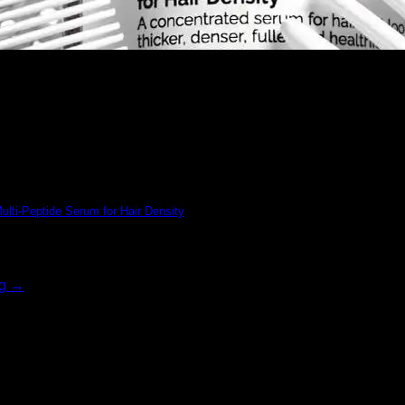
Multi-Peptide Serum for Hair Density
]
ng
→