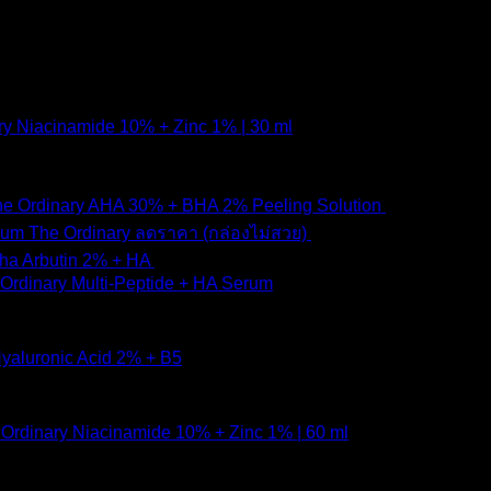
ry Niacinamide 10% + Zinc 1% | 30 ml
e Ordinary AHA 30% + BHA 2% Peeling Solution
650
฿
Original
Current
The Ordinary ลดราคา (กล่องไม่สวย)
1,790
฿
1,490
฿
price
price
pha Arbutin 2% + HA
650
฿
was:
is:
Ordinary Multi-Peptide + HA Serum
1,790 ฿.
1,490 ฿
yaluronic Acid 2% + B5
Ordinary Niacinamide 10% + Zinc 1% | 60 ml