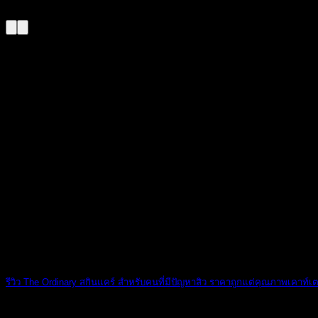
ส.ค.
รีวิว The Ordinary สกินแคร์ สำหรับคนที่มีปัญหาสิว ราคาถูกแต่คุณภาพเคาท์เ
วันนี้อินทูมายช [...]