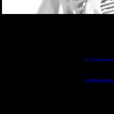
The Ordinary
รีวิว: The Ordinary 
รีวิว: The Ordi [...
Continue readi
02