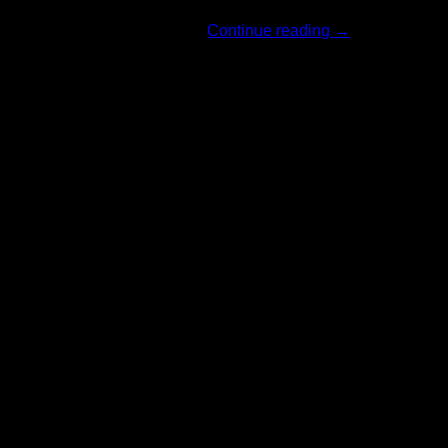
Continue reading
→
06
มิ.ย.