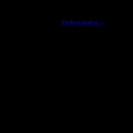
ทางแบรนด์ The O [...]
Continue reading
→
18
มิ.ย.