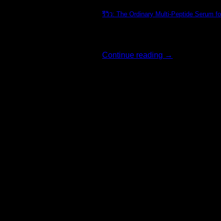
รีวิว: The Ordinary Multi-Peptide Serum fo
รีวิว: The Ordi [...]
Continue reading
→
02
ส.ค.