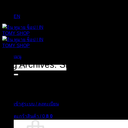
EN
เมนู
Tag Archives:
Srichand For Men
ค้นหา:
เข้าสู่ระบบ / ลงทะเบียน
ตะกร้าสินค้า /
0
฿
0