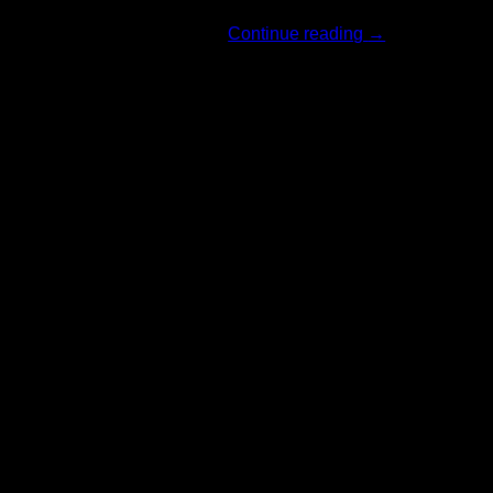
Continue reading
→
06
มิ.ย.