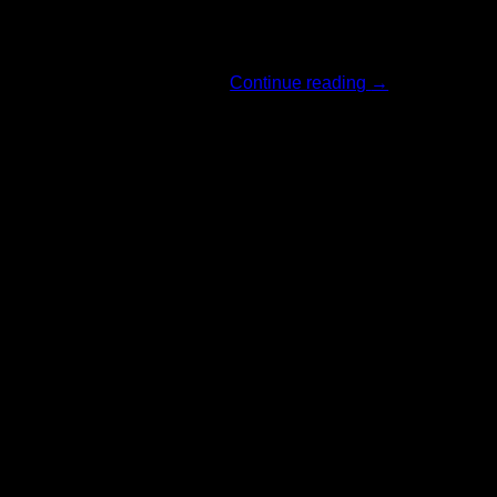
ทางแบรนด์ The O [...]
Continue reading
→
18
มิ.ย.