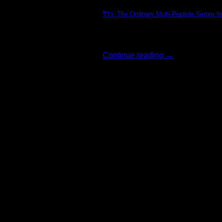
รีวิว: The Ordinary Multi-Peptide Serum fo
รีวิว: The Ordi [...]
Continue reading
→
02
ส.ค.