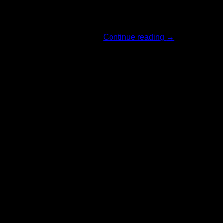
ทางแบรนด์ The O [...]
Continue reading
→
18
มิ.ย.