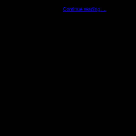
Continue reading
→
06
มิ.ย.