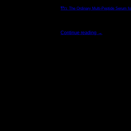
รีวิว: The Ordinary Multi-Peptide Serum fo
รีวิว: The Ordi [...]
Continue reading
→
02
ส.ค.