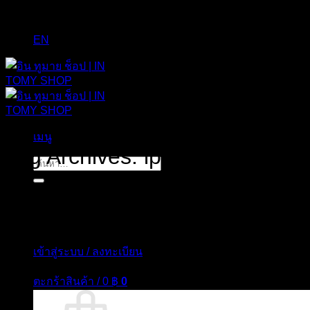
EN
เมนู
Tag Archives:
ipad
ค้นหา:
เข้าสู่ระบบ / ลงทะเบียน
ตะกร้าสินค้า /
0
฿
0