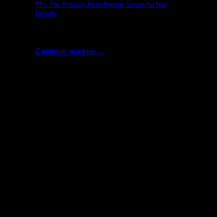
รีวิว: The Ordinary Multi-Peptide Serum for Hair
Density
รีวิว: The Ordi [...]
Continue reading
→
02
ส.ค.