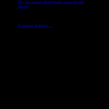
รีวิว: The Ordinary Multi-Peptide Serum for Hair
Density
รีวิว: The Ordi [...]
Continue reading
→
02
ส.ค.