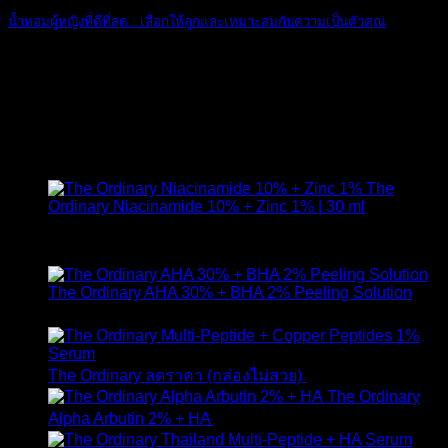
น้ำหอมผู้หญิงที่ดีที่สุด : เลือกให้ถูกและเหมาะสมกับความเป็นตัวคุณ
อ่อนหวาน น่ารัก [...]
16
ก.พ.
สินค้าแนะนำ
The
Ordinary Niacinamide 10% + Zinc 1% | 30 ml
ให้คะแนน
4.89
ตั้งแต่ 1-5 คะแนน
420
฿
The Ordinary AHA 30% + BHA 2% Peeling Solution
650
฿
Original
Curr
The Ordinary ลดราคา (กล่องไม่สวย)
1,790
฿
1,490
฿
price
pric
The Ordinary
was:
is:
Alpha Arbutin 2% + HA
650
฿
1,790 ฿.
1,49