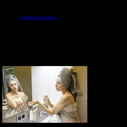
ครีมไวท์เทนนิ่ง [...]
Continue reading
→
23
เม.ย.