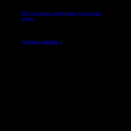
The Ordinary
รีวิว: The Ordinary Multi-Peptide Serum for Hair
Density
รีวิว: The Ordi [...]
Continue reading
→
02
ส.ค.