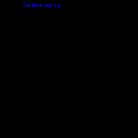
Continue reading
→
18
มิ.ย.