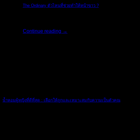
The Ordinary ตัวไหนที่ช่วยทำให้หน้าขาว ?
ครีมไวท์เทนนิ่ง [...]
Continue reading
→
23
เม.ย.
น้ำหอมผู้หญิงที่ดีที่สุด : เลือกให้ถูกและเหมาะสมกับความเป็นตัวคุณ
อ่อนหวาน น่ารัก [...]
16
ก.พ.