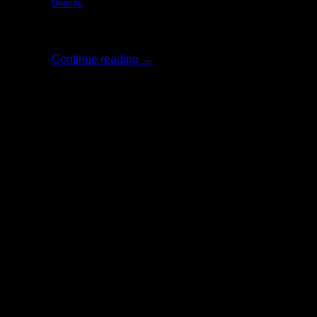
Density
รีวิว: The Ordi [...]
Continue reading
→
02
ส.ค.