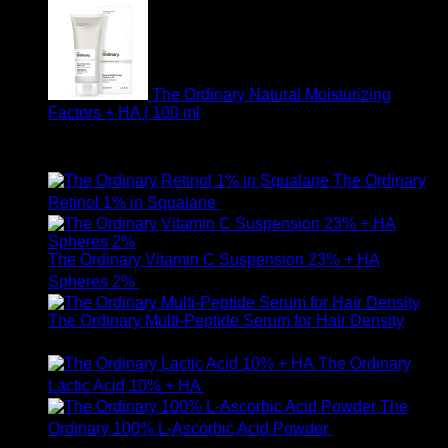
The Ordinary Natural Moisturizing
Factors + HA | 100 ml
ให้คะแนน
5.00
ตั้งแต่ 1-5 คะแนน
750
฿
The Ordinary
Retinol 1% in Squalane
590
฿
The Ordinary Vitamin C Suspension 23% + HA
Spheres 2%
520
฿
The Ordinary Multi-Peptide Serum for Hair Density
1,190
฿
The Ordinary
Lactic Acid 10% + HA
550
฿
The
Ordinary 100% L-Ascorbic Acid Powder
450
฿