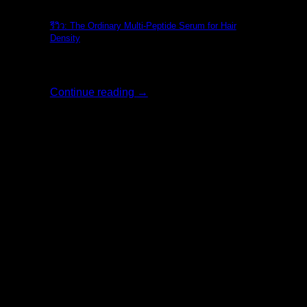
รีวิว: The Ordinary Multi-Peptide Serum for Hair
Density
รีวิว: The Ordi [...]
Continue reading
→
02
ส.ค.