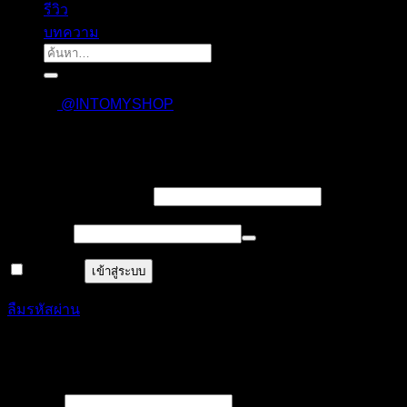
รีวิว
บทความ
ค้นหา:
@INTOMYSHOP
เข้าสู่ระบบ
บังคับ
ชื่อผู้ใช้งาน หรืออีเมล
*
กรอก
บังคับ
รหัสผ่าน
*
กรอก
จำฉันไว้
เข้าสู่ระบบ
ลืมรหัสผ่าน
ลงทะเบียน
บังคับ
ชื่อผู้ใช้
*