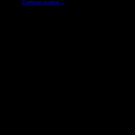
Continue reading
→
18
มิ.ย.