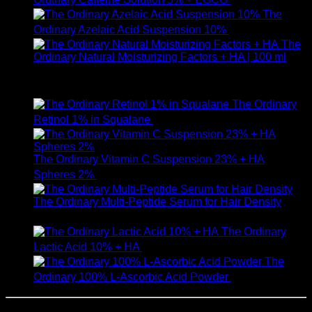
The
Ordinary Azelaic Acid Suspension 10%
690
฿
The
Ordinary Natural Moisturizing Factors + HA | 100 ml
ให้คะแนน
5.00
ตั้งแต่ 1-5 คะแนน
750
฿
The Ordinary
Retinol 1% in Squalane
590
฿
The Ordinary Vitamin C Suspension 23% + HA
Spheres 2%
520
฿
The Ordinary Multi-Peptide Serum for Hair Density
1,190
฿
The Ordinary
Lactic Acid 10% + HA
550
฿
The
Ordinary 100% L-Ascorbic Acid Powder
450
฿