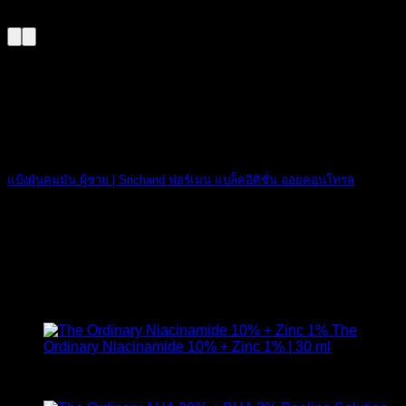
ส.ค.
แป้งฝุ่นคุมมัน ผู้ชาย | Srichand ฟอร์เมน แบล็คอิดิชั่น ออยคอนโทรล
ปัญหาหน้ามัน เป [...]
23
ก.พ.
สินค้าแนะนำ
The
Ordinary Niacinamide 10% + Zinc 1% | 30 ml
ให้คะแนน
4.89
ตั้งแต่ 1-5 คะแนน
420
฿