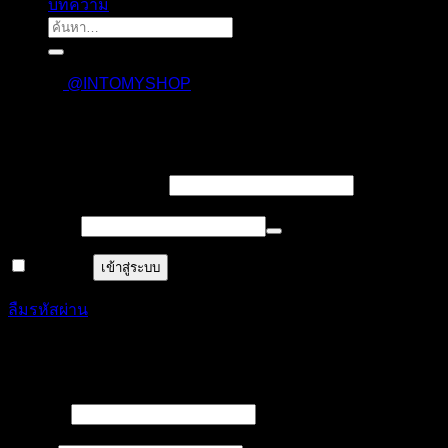
บทความ
ค้นหา:
@INTOMYSHOP
เข้าสู่ระบบ
บังคับ
ชื่อผู้ใช้งาน หรืออีเมล
*
กรอก
บังคับ
รหัสผ่าน
*
กรอก
จำฉันไว้
เข้าสู่ระบบ
ลืมรหัสผ่าน
ลงทะเบียน
บังคับ
ชื่อผู้ใช้
*
กรอก