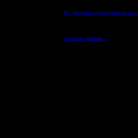
The Ordinary
รีวิว: The Ordinary Multi-Peptide Serum fo
รีวิว: The Ordi [...]
Continue reading
→
02
ส.ค.