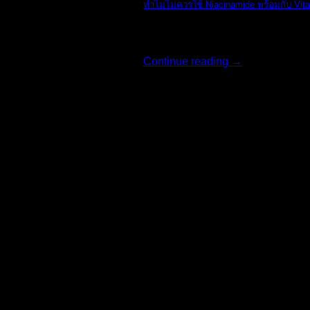
ทำไมไม่ควรใช้ Niacinamide พร้อมกับ Vit
ทางแบรนด์ The O [...]
Continue reading
→
18
มิ.ย.