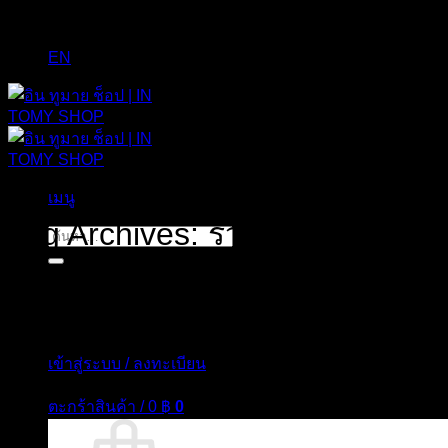
EN
เมนู
Tag Archives:
รีวิว เรตินอล The
ค้นหา:
เข้าสู่ระบบ / ลงทะเบียน
ตะกร้าสินค้า /
0
฿
0