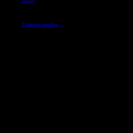
Density
รีวิว: The Ordi [...]
Continue reading
→
02
ส.ค.