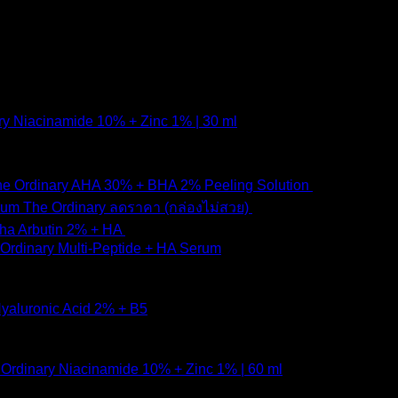
ry Niacinamide 10% + Zinc 1% | 30 ml
e Ordinary AHA 30% + BHA 2% Peeling Solution
650
฿
Original
Current
The Ordinary ลดราคา (กล่องไม่สวย)
1,790
฿
1,490
฿
price
price
pha Arbutin 2% + HA
650
฿
was:
is:
Ordinary Multi-Peptide + HA Serum
1,790 ฿.
1,490 ฿
yaluronic Acid 2% + B5
Ordinary Niacinamide 10% + Zinc 1% | 60 ml