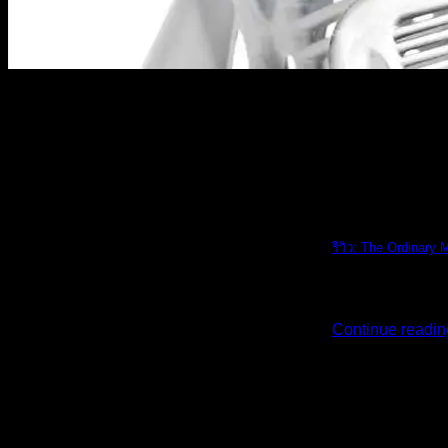
The Ordinary
รีวิว: The Ordinary 
รีวิว: The Ordi [...
Continue readi