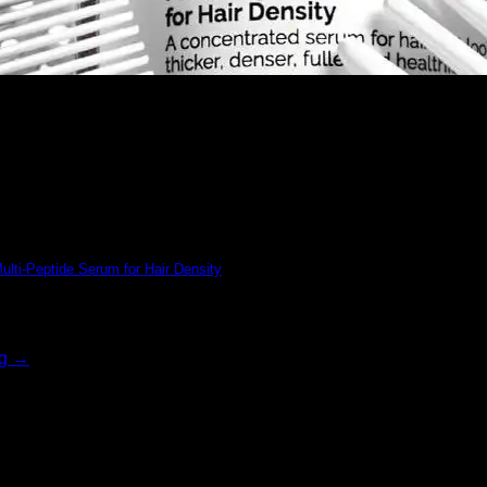
Multi-Peptide Serum for Hair Density
]
ng
→