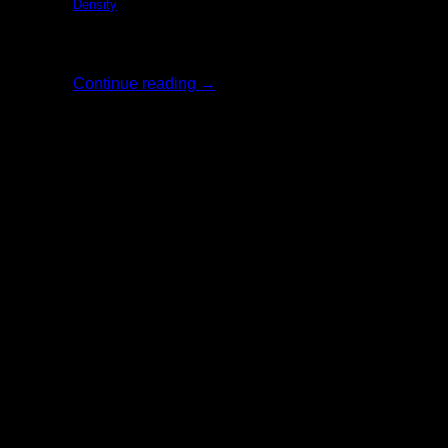
Density
รีวิว: The Ordi [...]
Continue reading
→
02
ส.ค.