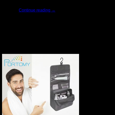
ครีมไวท์เทนนิ่ง [...]
Continue reading
→
23
เม.ย.