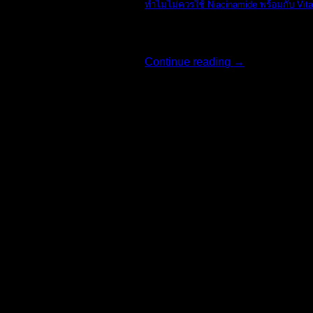
ทำไมไม่ควรใช้ Niacinamide พร้อมกับ Vit
ทางแบรนด์ The O [...]
Continue reading
→
18
มิ.ย.