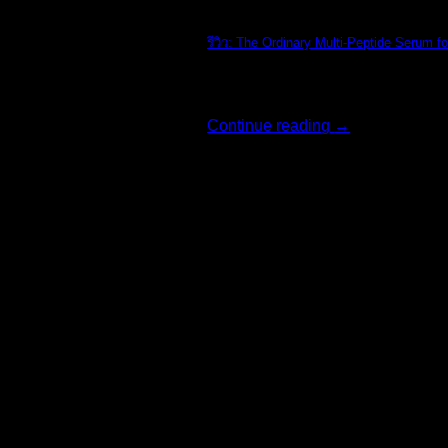
The Ordinary
รีวิว: The Ordinary Multi-Peptide Serum fo
รีวิว: The Ordi [...]
Continue reading
→
02
ส.ค.