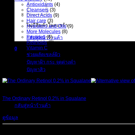
Antioxidants
(4)
Cleansers
(3)
Direct Acids
(9)
Hair care
(3)
ไม่มีสินค้าในตะกร้า
Hydrators and Oils
(9)
More Molecules
(8)
Peptides
(6)
กลับสู่หน้าร้านค้า
Retinoids
(8)
Vitamin C
(6)
0
ช่วยผลัดเซลล์ผิว
(6)
ตะกร้าสินค้า
ปัญหาฝ้า กระ จุดด่างดำ
(11)
ปัญหาสิว
(13)
สินค้าหมดแล้ว
ไม่มีสินค้าในตะกร้า
The Ordinary Retinol 0.2% in Squalane
กลับสู่หน้าร้านค้า
490
฿
ดูข้อมูล