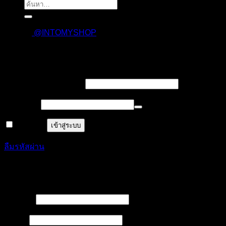
ค้นหา:
@INTOMYSHOP
เข้าสู่ระบบ
บังคับ
ชื่อผู้ใช้งาน หรืออีเมล
*
กรอก
บังคับ
รหัสผ่าน
*
กรอก
จำฉันไว้
เข้าสู่ระบบ
ลืมรหัสผ่าน
ลงทะเบียน
บังคับ
ชื่อผู้ใช้
*
กรอก
บังคับ
อีเมล
*