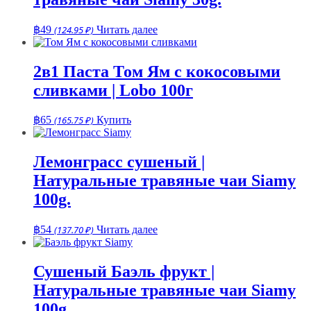
฿
49
(124.95 ₽)
Читать далее
2в1 Паста Том Ям с кокосовыми
сливками | Lobo 100г
฿
65
(165.75 ₽)
Купить
Лемонграсс сушеный |
Натуральные травяные чаи Siamy
100g.
฿
54
(137.70 ₽)
Читать далее
Сушеный Баэль фрукт |
Натуральные травяные чаи Siamy
100g.