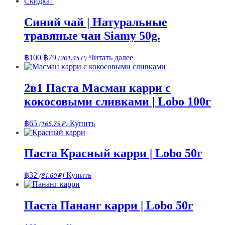
Скидка!
Синий чай | Натуральные
травяные чаи Siamy 50g.
Первоначальная
Текущая
฿
100
฿
79
(201.45 ₽)
Читать далее
цена
цена:
составляла
฿79.
฿100.
2в1 Паста Масман карри с
кокосовыми сливками | Lobo 100г
฿
65
(165.75 ₽)
Купить
Паста Красный карри | Lobo 50г
฿
32
(81.60 ₽)
Купить
Паста Пананг карри | Lobo 50г