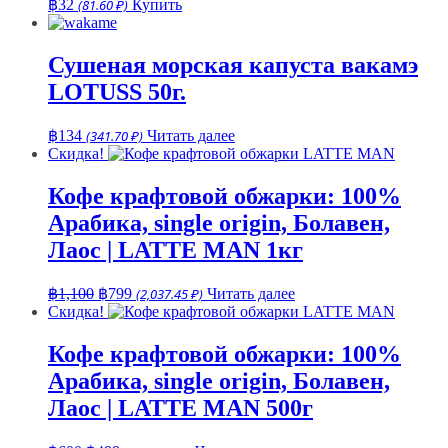
฿
32
(81.60 ₽)
Купить
Сушеная морская капуста вакамэ
LOTUSS 50г.
฿
134
(341.70 ₽)
Читать далее
Скидка!
Кофе крафтовой обжарки: 100%
Арабика, single origin, Болавен,
Лаос | LATTE MAN 1кг
Первоначальная
Текущая
฿
1,100
฿
799
(2,037.45 ₽)
Читать далее
цена
цена:
Скидка!
составляла
฿799.
฿1,100.
Кофе крафтовой обжарки: 100%
Арабика, single origin, Болавен,
Лаос | LATTE MAN 500г