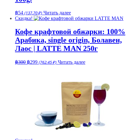
฿
54
(137.70 ₽)
Читать далее
Скидка!
Кофе крафтовой обжарки: 100%
Арабика, single origin, Болавен,
Лаос | LATTE MAN 250г
Первоначальная
Текущая
฿
300
฿
299
(762.45 ₽)
Читать далее
цена
цена:
составляла
฿299.
฿300.