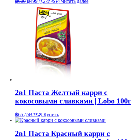
Первоначальная
Текущая
฿
600
฿
499
(1,272.45 ₽)
Читать далее
цена
цена:
составляла
฿499.
฿600.
2в1 Паста Желтый карри с
кокосовыми сливками | Lobo 100г
฿
65
(165.75 ₽)
Купить
2в1 Паста Красный карри с