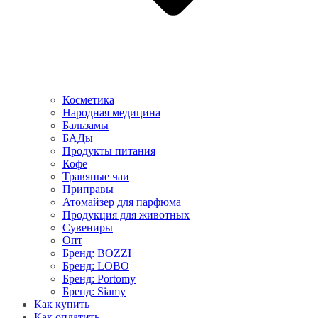
Косметика
Народная медицина
Бальзамы
БАДы
Продукты питания
Кофе
Травяные чаи
Приправы
Атомайзер для парфюма
Продукция для животных
Сувениры
Опт
Бренд: BOZZI
Бренд: LOBO
Бренд: Portomy
Бренд: Siamy
Как купить
Как оплатить