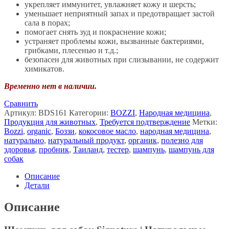
укрепляет иммунитет, увлажняет кожу и шерсть;
฿360.
уменьшает неприятный запах и предотвращает застой
сала в порах;
помогает снять зуд и покраснение кожи;
устраняет проблемы кожи, вызванные бактериями,
грибками, плесенью и т.д.;
безопасен для животных при слизывании, не содержит
химикатов.
Временно нет в наличии.
Сравнить
Артикул:
BDS161
Категории:
BOZZI
,
Народная медицина
,
Продукция для животных
,
Требуется подтверждение
Метки:
Bozzi
,
organic
,
Боззи
,
кокосовое масло
,
народная медицина
,
натурально
,
натуральный продукт
,
органик
,
полезно для
здоровья
,
пробник
,
Таиланд
,
тестер
,
шампунь
,
шампунь для
собак
Описание
Детали
Описание