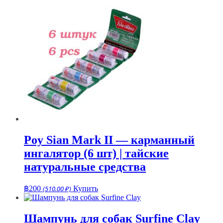
Poy Sian Mark II — карманный
ингалятор (6 шт) | тайские
натуральные средства
฿
200
(510.00 ₽)
Купить
Шампунь для собак Surfine Clay