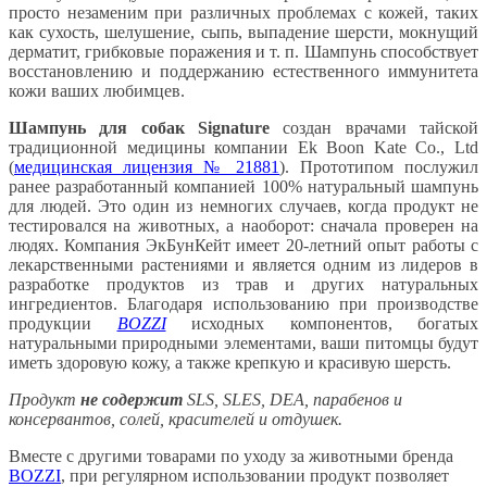
просто незаменим при различных проблемах с кожей, таких
как сухость, шелушение, сыпь, выпадение шерсти, мокнущий
дерматит, грибковые поражения и т. п. Шампунь способствует
восстановлению и поддержанию естественного иммунитета
кожи ваших любимцев.
Шампунь для собак Signature
создан врачами тайской
традиционной медицины компании Ek Boon Kate Co., Ltd
(
медицинская лицензия № 21881
). Прототипом послужил
ранее разработанный компанией 100% натуральный шампунь
для людей. Это один из немногих случаев, когда продукт не
тестировался на животных, а наоборот: сначала проверен на
людях. Компания ЭкБунКейт имеет 20-летний опыт работы с
лекарственными растениями и является одним из лидеров в
разработке продуктов из трав и других натуральных
ингредиентов. Благодаря использованию при производстве
продукции
BOZZI
исходных компонентов, богатых
натуральными природными элементами, ваши питомцы будут
иметь здоровую кожу, а также крепкую и красивую шерсть.
Продукт
не содержит
SLS, SLES, DEA, парабенов и
консервантов, солей, красителей и отдушек.
Вместе с другими товарами по уходу за животными бренда
BOZZI
, при регулярном использовании продукт позволяет