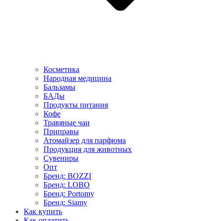
Косметика
Народная медицина
Бальзамы
БАДы
Продукты питания
Кофе
Травяные чаи
Приправы
Атомайзер для парфюма
Продукция для животных
Сувениры
Опт
Бренд: BOZZI
Бренд: LOBO
Бренд: Portomy
Бренд: Siamy
Как купить
Как оплатить