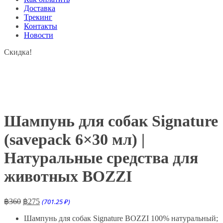
Доставка
Трекинг
Контакты
Новости
Скидка!
Шампунь для собак Signature
(savepack 6×30 мл) |
Натуральные средства для
животных BOZZI
Первоначальная
Текущая
฿
360
฿
275
(701.25 ₽)
цена
цена:
составляла
Шампунь для собак Signature BOZZI 100% натуральный;
฿275.