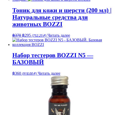
составляла
฿70.
฿80.
Тоник для кожи и шерсти (200 мл) |
Натуральные средства для
животных BOZZI
Первоначальная
Текущая
฿
370
฿
295
(752.25 ₽)
Читать далее
цена
цена:
составляла
฿295.
฿370.
Набор тестеров BOZZI N5 —
БАЗОВЫЙ
฿
360
(918.00 ₽)
Читать далее