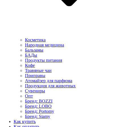
Косметика
Народная медицина
Бальзамы
БАДы
Продукты питания
Кофе
Травяные чаи
Приправы
Атомайзер для парфюма
Продукция для животных
Сувениры
Опт
Бренд: BOZZI
Бренд: LOBO
Бренд: Portomy
Бренд: Siamy
Как купить
Как оплатить