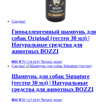
Скидка!
Гипоаллергенный шампунь для
собак Original (тестер 30 мл) |
Натуральные средства для
животных BOZZI
Первоначальная
Текущая
฿
80
฿
70
(178.50 ₽)
Читать далее
цена
цена:
Скидка!
составляла
฿70.
฿80.
Шампунь для собак Signature
(тестер 30 мл) | Натуральные
средства для животных BOZZI
Первоначальная
Текущая
฿
60
฿
50
(127.50 ₽)
Читать далее
цена
цена:
составляла