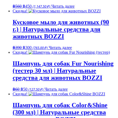
Первоначальная
Текущая
฿
560
฿
450
(1,147.50 ₽)
Читать далее
цена
цена:
Скидка!
составляла
฿450.
฿560.
Кусковое мыло для животных (90
г.) | Натуральные средства для
животных BOZZI
Первоначальная
Текущая
฿
390
฿
300
(765.00 ₽)
Читать далее
цена
цена:
Скидка!
составляла
฿300.
฿390.
Шампунь для собак Fur Nourishing
(тестер 30 мл) | Натуральные
средства для животных BOZZI
Первоначальная
Текущая
฿
60
฿
50
(127.50 ₽)
Читать далее
цена
цена:
Скидка!
составляла
฿50.
฿60.
Шампунь для собак Color&Shine
(300 мл) | Натуральные средства