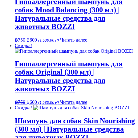
Гипоаллергенный шампунь для
собак Mood Balancing (300 мл) |
Натуральные средства для
животных BOZZI
Первоначальная
Текущая
฿
750
฿
600
(1,530.00 ₽)
Читать далее
цена
цена:
Скидка!
составляла
฿600.
฿750.
Гипоаллергенный шампунь для
собак Original (300 мл) |
Натуральные средства для
животных BOZZI
Первоначальная
Текущая
฿
750
฿
600
(1,530.00 ₽)
Читать далее
цена
цена:
Скидка!
составляла
฿600.
฿750.
Шампунь для собак Skin Nourishing
(300 мл) | Натуральные средства
для животных BOZZI