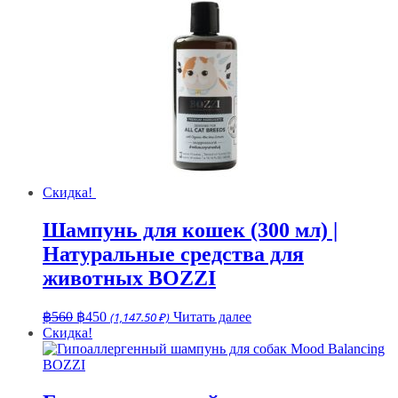
฿50.
฿60.
Скидка!
Шампунь для кошек (300 мл) |
Натуральные средства для
животных BOZZI
Первоначальная
Текущая
฿
560
฿
450
(1,147.50 ₽)
Читать далее
цена
цена:
Скидка!
составляла
฿450.
฿560.