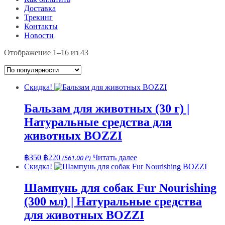
Доставка
Трекинг
Контакты
Новости
Сортировка:
Отображение 1–16 из 43
по
популярности
Скидка!
Бальзам для животных (30 г) |
Натуральные средства для
животных BOZZI
Первоначальная
Текущая
฿
350
฿
220
(561.00 ₽)
Читать далее
цена
цена:
Скидка!
составляла
฿220.
฿350.
Шампунь для собак Fur Nourishing
(300 мл) | Натуральные средства
для животных BOZZI