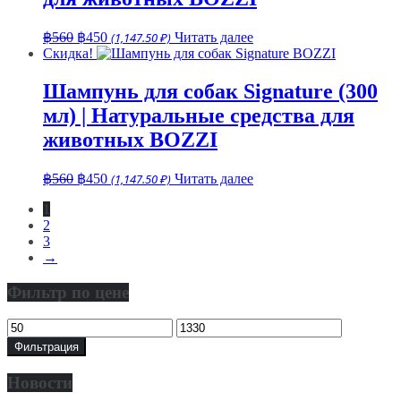
Первоначальная
Текущая
฿
560
฿
450
(1,147.50 ₽)
Читать далее
цена
цена:
Скидка!
составляла
฿450.
฿560.
Шампунь для собак Signature (300
мл) | Натуральные средства для
животных BOZZI
Первоначальная
Текущая
฿
560
฿
450
(1,147.50 ₽)
Читать далее
цена
цена:
1
составляла
฿450.
2
฿560.
3
→
Фильтр по цене
Минимальная
Максимальная
цена
цена
Фильтрация
Новости