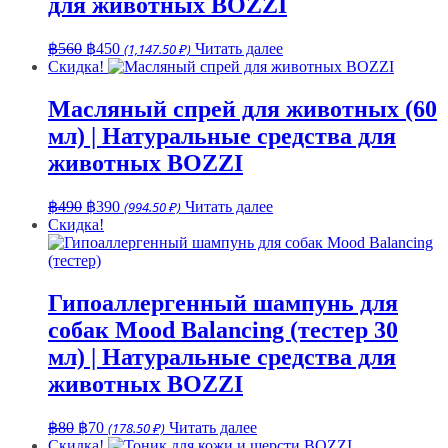
для животных BOZZI
Первоначальная
Текущая
฿
560
฿
450
(1,147.50 ₽)
Читать далее
цена
цена:
Скидка!
составляла
฿450.
฿560.
Масляный спрей для животных (60
мл) | Натуральные средства для
животных BOZZI
Первоначальная
Текущая
฿
490
฿
390
(994.50 ₽)
Читать далее
цена
цена:
Скидка!
составляла
฿390.
฿490.
Гипоаллергенный шампунь для
собак Mood Balancing (тестер 30
мл) | Натуральные средства для
животных BOZZI
Первоначальная
Текущая
฿
80
฿
70
(178.50 ₽)
Читать далее
цена
цена:
Скидка!