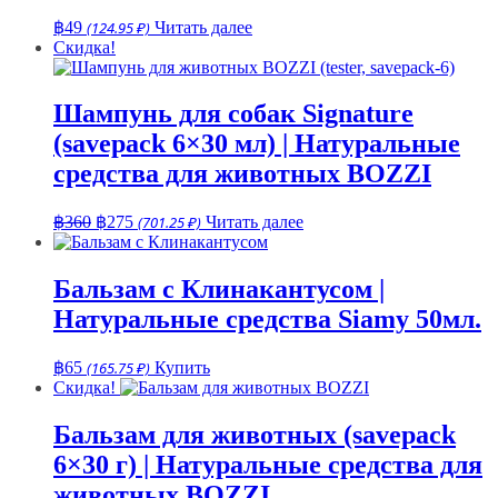
฿
49
(124.95 ₽)
Читать далее
Скидка!
Шампунь для собак Signature
(savepack 6×30 мл) | Натуральные
средства для животных BOZZI
Первоначальная
Текущая
฿
360
฿
275
(701.25 ₽)
Читать далее
цена
цена:
составляла
฿275.
฿360.
Бальзам с Клинакантусом |
Натуральные средства Siamy 50мл.
฿
65
(165.75 ₽)
Купить
Скидка!
Бальзам для животных (savepack
6×30 г) | Натуральные средства для
животных BOZZI