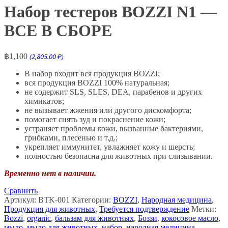
Набор тестеров BOZZI N1 —
ВСЕ В СБОРЕ
฿
1,100
(2,805.00 ₽)
В набор входит вся продукция BOZZI;
вся продукция BOZZI 100% натуральная;
не содержит SLS, SLES, DEA, парабенов и других
химикатов;
не вызывает жжения или другого дискомфорта;
помогает снять зуд и покраснение кожи;
устраняет проблемы кожи, вызванные бактериями,
грибками, плесенью и т.д.;
укрепляет иммунитет, увлажняет кожу и шерсть;
полностью безопасна для животных при слизывании.
Временно нет в наличии.
Сравнить
Артикул:
BTK-001
Категории:
BOZZI
,
Народная медицина
,
Продукция для животных
,
Требуется подтверждение
Метки:
Bozzi
,
organic
,
бальзам для животных
,
Боззи
,
кокосовое масло
,
мыло
,
мыло для животных
,
набор
,
народная медицина
,