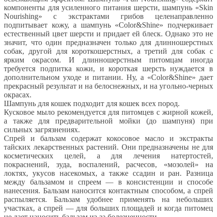
компоненты для усиленного питания шерсти, шампунь «Skin
Nourishing» с экстрактами грибов целенаправленно
подпитывает кожу, а шампунь «Color&Shine» подчеркивает
естественный цвет шерсти и придает ей блеск. Однако это не
значит, что один предназначен только для длинношерстных
собак, другой для короткошерстных, а третий для собак с
ярким окрасом. И длинношерстным питомцам иногда
требуется подпитка кожи, и короткая шерсть нуждается в
дополнительном уходе и питании. Ну, а «Color&Shine» дает
прекрасный результат и на белоснежных, и на угольно-черных
окрасах.
Шампунь для кошек подходит для кошек всех пород.
Кусковое мыло рекомендуется для питомцев с жирной кожей,
а также для предварительной мойки (до шампуня) при
сильных загрязнениях.
Спрей и бальзам содержат кокосовое масло и экстракты
тайских лекарственных растений. Они предназначены не для
косметических целей, а для лечения натертостей,
покраснений, зуда, воспалений, расчесов, «мозолей» на
локтях, укусов насекомых, а также ссадин и ран. Разница
между бальзамом и спреем — в консистенции и способе
нанесения. Бальзам наносится контактным способом, а спрей
распыляется. Бальзам удобнее применять на небольших
участках, а спрей — для больших площадей и когда питомец
не дает наносить бальзам из-за болезненности.