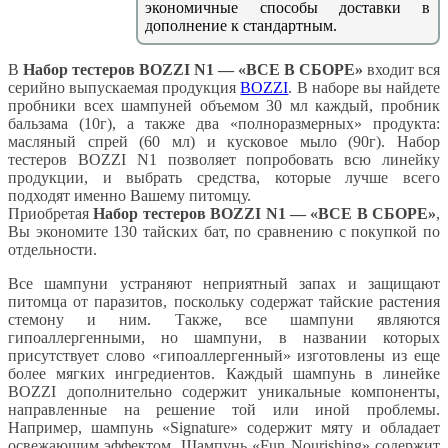
экономичные способы доставки в
дополнение к стандартным.
В
Набор тестеров BOZZI N1 — «ВСЕ В СБОРЕ»
входит вся
серийно выпускаемая продукция
BOZZI
. В наборе вы найдете
пробники всех шампуней объемом 30 мл каждый, пробник
бальзама (10г), а также два «полноразмерных» продукта:
масляный спрей (60 мл) и кусковое мыло (90г). Набор
тестеров BOZZI N1 позволяет попробовать всю линейку
продукции, и выбрать средства, которые лучше всего
подходят именно Вашему питомцу.
Приобретая
Набор тестеров BOZZI N1 — «ВСЕ В СБОРЕ»
,
Вы экономите 130 тайских бат, по сравнению с покупкой по
отдельности.
Все шампуни устраняют неприятный запах и защищают
питомца от паразитов, поскольку содержат тайские растения
стемону и ним. Также, все шампуни являются
гипоаллергенными, но шампуни, в названии которых
присутствует слово «гипоаллергенный» изготовлены из еще
более мягких ингредиентов. Каждый шампунь в линейке
BOZZI дополнительно содержит уникальные компоненты,
направленные на решение той или иной проблемы.
Например, шампунь «Signature» содержит мяту и обладает
освежающим эффектом. Шампунь «Fun Nourishing» содержит