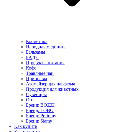
Косметика
Народная медицина
Бальзамы
БАДы
Продукты питания
Кофе
Травяные чаи
Приправы
Атомайзер для парфюма
Продукция для животных
Сувениры
Опт
Бренд: BOZZI
Бренд: LOBO
Бренд: Portomy
Бренд: Siamy
Как купить
Как оплатить