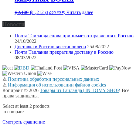
Первоначальная
Текущая
฿
2,100
฿
1,212
(3,090.60 ₽)
Читать далее
цена
цена:
составляла
฿1,212.
Новости
฿2,100.
Почта Таиланда снова принимает отправления в Россию
24/10/2022
Доставка в Россию восстановлена
25/08/2022
Почта Таиланда прекратила доставку в Россию
08/03/2022
⚠
Политика обработки персональных данных
⚠
Информация об использовании файлов cookies
Копирайт © 2026
Товары из Таиланда | IN TOMY SHOP
. Все
права защищены.
Select at least 2 products
to compare
Смотреть сравнение