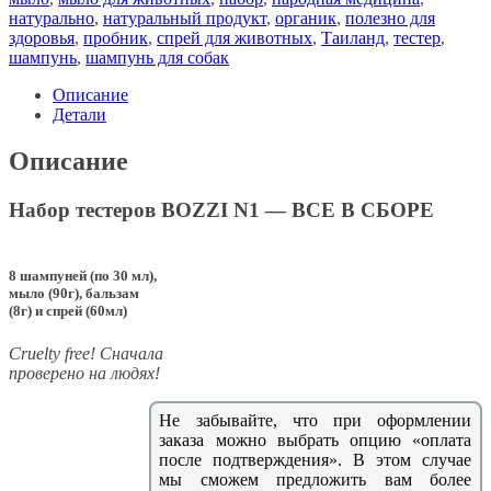
натурально
,
натуральный продукт
,
органик
,
полезно для
здоровья
,
пробник
,
спрей для животных
,
Таиланд
,
тестер
,
шампунь
,
шампунь для собак
Описание
Детали
Описание
Набор тестеров BOZZI N1 — ВСЕ В СБОРЕ
8 шампуней (по 30 мл),
мыло (90г), бальзам
(8г) и спрей (60мл)
Сruelty free! Сначала
проверено на людях!
Не забывайте, что при оформлении
заказа можно выбрать опцию «оплата
после подтверждения». В этом случае
мы сможем предложить вам более