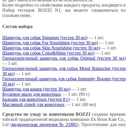
Более подробно со свойствами каждого продукта, входящего в
Набор тестеров BOZZI N1, вы можете ознакомиться по
ссылкам ниже.
Состав набора
Шампунь для собак Signature (тестер 30 мл)
— 1 шт.
Шампунь для собак Fur Nourishing (тестер 30 мл)
— 1 шт.
Шампунь для собак Skin Nourishing (тестер 30 мл)
— 1 шт.
Шампунь для собак Color&Shine (тестер 30 мл)
— 1 шт.
Гипоаллергенный шампунь для собак Original (тестер 30 мл)
— 1 шт.
Гипоаллергенный шампунь для собак Mood Balancing (тестер
30 мл)
— 1 шт.
Гипоаллергенный шампунь для собак Immunity Booster (тестер
30 мл)
— 1 шт.
Шампунь для кошек (тестер 30 мл)
— 1 шт.
Кусковое мыло для животных
— 1 шт. (90 г)
Бальзам для животных (тестер 8 г)
— 1 шт.
Масляный спрей для животных
— 1 шт. (60 мл)
Средства по уходу за животными BOZZI
созданы врачами
тайской традиционной медицины компании Ek Boon Kate Co.,
Ltd (
медицинская лицензия № 21881
). Прототипами для них